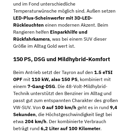
und im Fond unterschiedliche
Temperaturwünsche möglich sind. Außen setzen
LED-Plus-Scheinwerfer mit 3D-LED-
Rückleuchten
einen modernen Akzent. Beim
Rangieren helfen
Einparkhilfe und
Rückfahrkamera
, was bei einem SUV dieser
Größe im Alltag Gold wert ist.
150 PS, DSG und Mildhybrid-Komfort
Beim Antrieb setzt der Tayron auf den
1.5 eTSI
OPF
mit
110 kW, also 150 PS
, kombiniert mit
einem
7-Gang-DSG
. Die 48-Volt-Mildhybrid-
Technik unterstützt den Benziner im Alltag und
passt gut zum entspannten Charakter des großen
VW-SUV. Von
0 auf 100 km/h
geht es in rund
9,4
Sekunden
, die Höchstgeschwindigkeit liegt bei
etwa
204 km/h
. Der kombinierte Verbrauch
beträgt rund
6,2 Liter auf 100 Kilometer
.