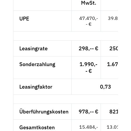
MwSt.
UPE
47.470,-
39.891,-- 
- €
Leasingrate
298,-- €
250,42 
Sonderzahlung
1.990,-
1.672,27 
- €
Leasingfaktor
0,73
Überführungskosten
978,-- €
821,85 
Gesamtkosten
15.484,-
13.011,76