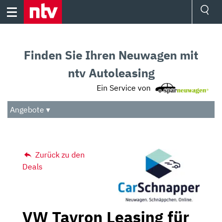
Skip
to
content
Ressorts
Sport
Finden Sie Ihren Neuwagen mit
Börse
Wetter
ntv Autoleasing
TV
Ein Service von
Video
Audio
Angebote ▾
Das Beste
Zurück zu den
Deals
VW Tayron Leasing für