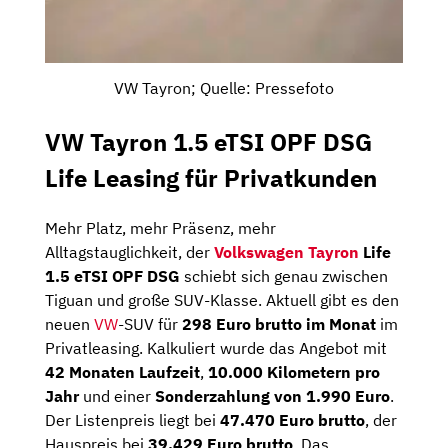
VW Tayron; Quelle: Pressefoto
VW Tayron 1.5 eTSI OPF DSG
Life Leasing für Privatkunden
Mehr Platz, mehr Präsenz, mehr
Alltagstauglichkeit, der
Volkswagen Tayron
Life
1.5 eTSI OPF DSG
schiebt sich genau zwischen
Tiguan und große SUV-Klasse. Aktuell gibt es den
neuen
VW
-SUV für
298 Euro brutto im Monat
im
Privatleasing. Kalkuliert wurde das Angebot mit
42 Monaten Laufzeit
,
10.000 Kilometern pro
Jahr
und einer
Sonderzahlung von 1.990 Euro
.
Der Listenpreis liegt bei
47.470 Euro brutto
, der
Hauspreis bei
39.429 Euro brutto
. Das