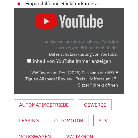
Einparkhilfe mit Rückfahrkamera
„VW
TAYRON
IM
TEST
(2025)
Hier klicken, um den Inhalt von YouTube
DAS
anzuzeigen.
Erfahre mehr in der
Datenschutzerklärung von YouTube
.
KANN
Inhalt von YouTube immer anzeigen
DER
NEUE
„VW Tayron im Test (2025) Das kann der NEUE
TIGUAN
Tiguan Allspace! Review | Preis | Kofferraum | 7-
ALLSPACE!
Sitzer“ direkt öffnen
REVIEW
|
AUTOMATIKGETRIEBE
GEWERBE
PREIS
|
LEASING
OTTOMOTOR
SUV
KOFFERRAUM
|
7-
VOLKSWAGEN
VW-TAYRON