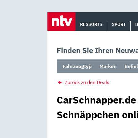
Skip
to
RESSORTS
SPORT
content
Finden Sie Ihren Neuwa
Fahrzeugtyp
Marken
Belie
Zurück zu den Deals
CarSchnapper.de
Schnäppchen onli