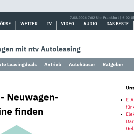
7.08.2026 7:02 Uhr Frankfurt | 6:02 U
BÖRSE
WETTER
TV
VIDEO
AUDIO
DAS BESTE
gen mit ntv Autoleasing
bte Leasingdeals
Antrieb
Autohäuser
Ratgeber
Uns
 - Neuwagen-
E-A
für
ne finden
Ele
Dar
Geb