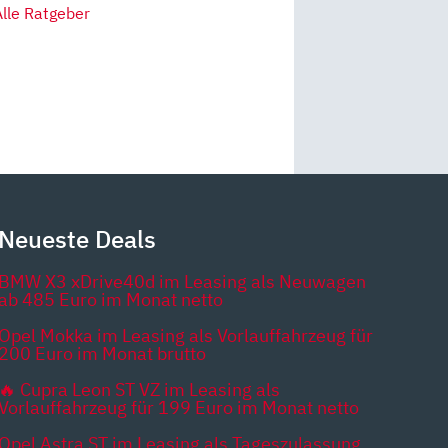
Alle Ratgeber
Neueste Deals
BMW X3 xDrive40d im Leasing als Neuwagen
ab 485 Euro im Monat netto
Opel Mokka im Leasing als Vorlauffahrzeug für
200 Euro im Monat brutto
🔥 Cupra Leon ST VZ im Leasing als
Vorlauffahrzeug für 199 Euro im Monat netto
Opel Astra ST im Leasing als Tageszulassung