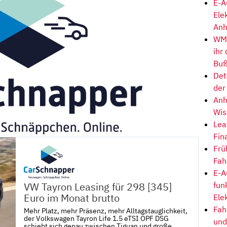
E-A
Ele
Anh
WM-
ihr
Buß
Det
der
Anh
Wis
Lea
Fin
Frü
Fah
E-A
VW Tayron Leasing für 298 [345]
fun
Euro im Monat brutto
Ele
Fah
Mehr Platz, mehr Präsenz, mehr Alltagstauglichkeit,
der Volkswagen Tayron Life 1.5 eTSI OPF DSG
und
schiebt sich genau zwischen Tiguan und große