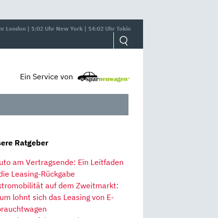
hr London | 1:02 Uhr New York | 14:02 Uhr Tokio
Ein Service von
ere Ratgeber
uto am Vertragsende: Ein Leitfaden
 die Leasing-Rückgabe
ktromobilität auf dem Zweitmarkt:
um lohnt sich das Leasing von E-
rauchtwagen