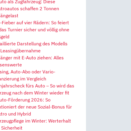
uto als Zugfahrzeug: Diese
ktroautos schaffen 2 Tonnen
ängelast
Fieber auf vier Rädern: So feiert
 das Turnier sicher und völlig ohne
geld
aillierte Darstellung des Modells
 Leasingübernahme
änger mit E-Auto ziehen: Alles
senswerte
sing, Auto-Abo oder Vario-
anzierung im Vergleich
hjahrscheck fürs Auto – So wird das
rzeug nach dem Winter wieder fit
uto-Förderung 2026: So
ktioniert der neue Sozial-Bonus für
ktro und Hybrid
rzeugpflege im Winter: Werterhalt
 Sicherheit