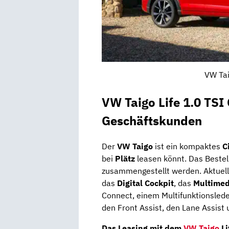
VW Tai
VW Taigo Life 1.0 TSI
Geschäftskunden
Der
VW
Taigo
ist ein kompaktes
C
bei
Plätz
leasen könnt. Das Bestell
zusammengestellt werden. Aktuell i
das
Digital Cockpit
, das
Multimed
Connect, einem Multifunktionsled
den Front Assist, den Lane Assist 
Das Leasing mit dem
VW Taigo
Li