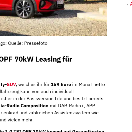
→
go; Quelle: Pressefoto
 OPF 70kW Leasing für
ity-
SUV
,
welches ihr für
159 Euro
im Monat netto
fahrzeug kann von euch individuell
st er in der Basisversion Life und besitzt bereits
ia-Radio Composition
mit DAB-Radio+, APP
erlenkrad und zahlreichen Assistenzsystem wie
und vielen mehr.
fe 1.0 TSI OPF 70kW kommt auf
Gesamtkosten