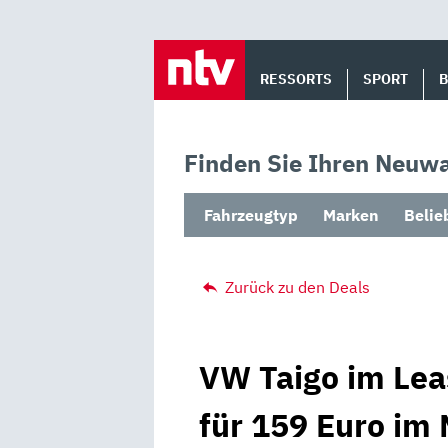
Skip
to
RESSORTS
SPORT
content
Finden Sie Ihren Neuwa
Fahrzeugtyp
Marken
Belie
Zurück zu den Deals
VW Taigo im Lea
für 159 Euro im 