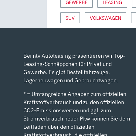
GEWERBE
LEASING
KATHARINA
BERNDT“
SUV
VOLKSWAGEN
VON
YOUTUBE
ANZEIGEN
Bei ntv Autoleasing präsentieren wir Top-
Leasing-Schnäppchen für Privat und
Gewerbe. Es gibt Bestellfahrzeuge,
Lagerneuwagen und Gebrauchtwagen.
* = Umfangreiche Angaben zum offiziellen
Kraftstoffverbrauch und zu den offiziellen
CO2-Emissionswerten und ggf. zum
Stromverbrauch neuer Pkw können Sie dem
Leitfaden über den offiziellen
Kraftstoffverbrauch, die offiziellen