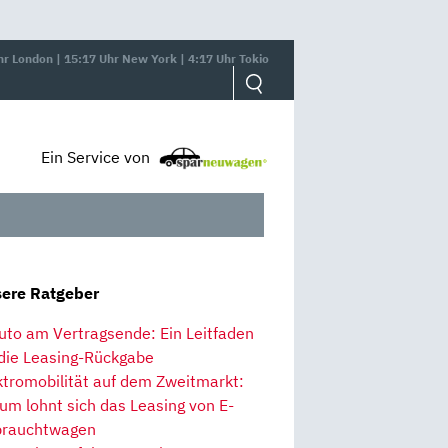
hr London | 15:17 Uhr New York | 4:17 Uhr Tokio
Ein Service von
ere Ratgeber
uto am Vertragsende: Ein Leitfaden
 die Leasing-Rückgabe
ktromobilität auf dem Zweitmarkt:
um lohnt sich das Leasing von E-
rauchtwagen