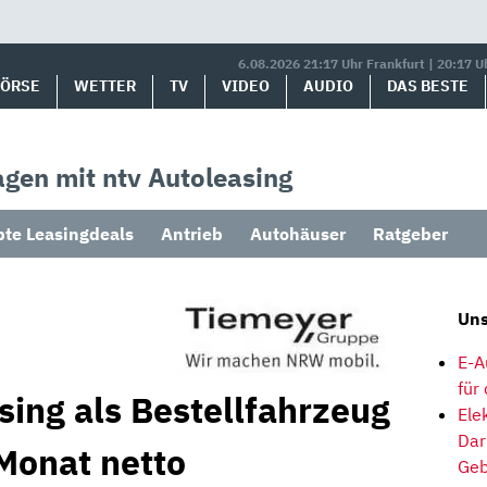
6.08.2026 21:17 Uhr Frankfurt | 20:17 U
BÖRSE
WETTER
TV
VIDEO
AUDIO
DAS BESTE
gen mit ntv Autoleasing
bte Leasingdeals
Antrieb
Autohäuser
Ratgeber
Uns
E-A
für
sing als Bestellfahrzeug
Ele
Dar
Monat netto
Geb