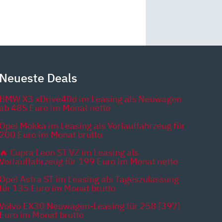
Neueste Deals
BMW X3 xDrive40d im Leasing als Neuwagen
ab 485 Euro im Monat netto
Opel Mokka im Leasing als Vorlauffahrzeug für
200 Euro im Monat brutto
🔥 Cupra Leon ST VZ im Leasing als
Vorlauffahrzeug für 199 Euro im Monat netto
Opel Astra ST im Leasing als Tageszulassung
für 135 Euro im Monat brutto
Volvo EX30 Neuwagen-Leasing für 258 [397]
Euro im Monat brutto