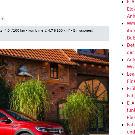
E-A
Ele
Anh
06
WM-
ihr
ts: 4,0 l/100 km • kombiniert: 4,7 l/100 km* • Emissionen:
Buß
Det
der
Anh
Wis
Lea
Fin
Frü
Fah
E-A
fun
Ele
Fah
und