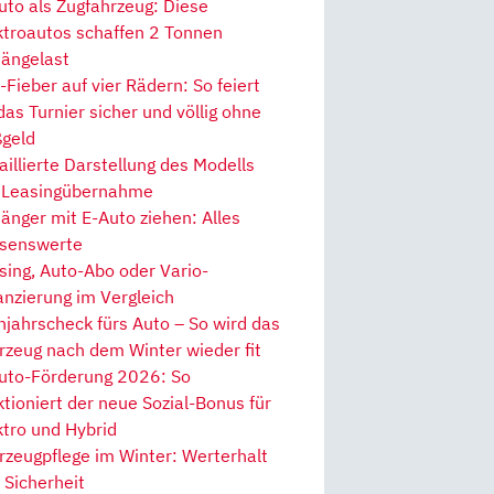
uto als Zugfahrzeug: Diese
ktroautos schaffen 2 Tonnen
ängelast
Fieber auf vier Rädern: So feiert
 das Turnier sicher und völlig ohne
geld
aillierte Darstellung des Modells
 Leasingübernahme
änger mit E-Auto ziehen: Alles
senswerte
sing, Auto-Abo oder Vario-
anzierung im Vergleich
hjahrscheck fürs Auto – So wird das
rzeug nach dem Winter wieder fit
uto-Förderung 2026: So
ktioniert der neue Sozial-Bonus für
ktro und Hybrid
rzeugpflege im Winter: Werterhalt
 Sicherheit