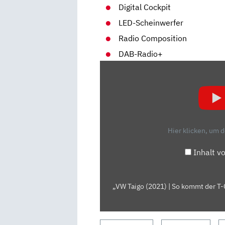
Digital Cockpit
LED-Scheinwerfer
Radio Composition
DAB-Radio+
„VW
TAIGO
(2021)
|
SO
KOMMT
Hier klicken, um 
DER
T-
Inhalt v
CROSS
ALS
SUV-
„VW Taigo (2021) | So kommt der T-
COUPÉ
| SITZPROBE
MIT