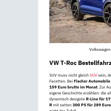
Volkswagen 
VW T-Roc Bestellfahr
SUV muss nicht gleich
SUV
sein, d
Facetten. Bei
Fischer Automobile
159 Euro brutto im Monat
. Zur A
eigene Geschichte erzählen: die a
dynamisch designte
R-Line für 1
R
mit satten
300 PS für 289 Euro
nicht der Zufall.