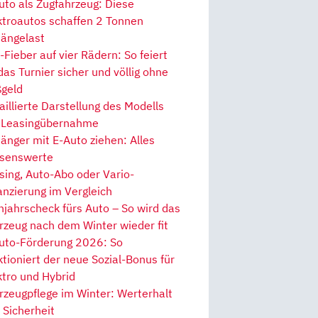
uto als Zugfahrzeug: Diese
ktroautos schaffen 2 Tonnen
ängelast
Fieber auf vier Rädern: So feiert
 das Turnier sicher und völlig ohne
geld
aillierte Darstellung des Modells
 Leasingübernahme
änger mit E-Auto ziehen: Alles
senswerte
sing, Auto-Abo oder Vario-
anzierung im Vergleich
hjahrscheck fürs Auto – So wird das
rzeug nach dem Winter wieder fit
uto-Förderung 2026: So
ktioniert der neue Sozial-Bonus für
ktro und Hybrid
rzeugpflege im Winter: Werterhalt
 Sicherheit