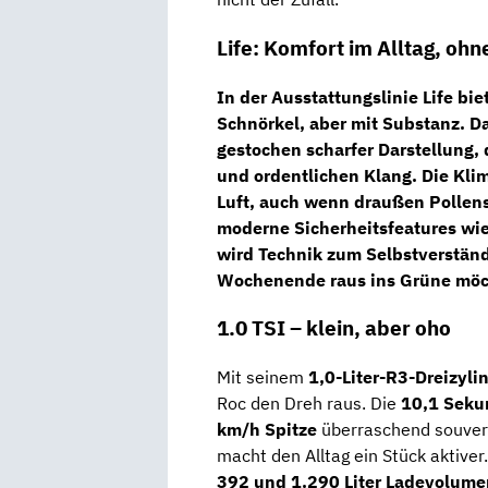
Life: Komfort im Alltag, ohn
In der
Ausstattungslinie Life
bie
Schnörkel, aber mit Substanz. D
gestochen scharfer Darstellung,
und ordentlichen Klang. Die
Klim
Luft, auch wenn draußen Pollen
moderne Sicherheitsfeatures wi
wird Technik zum Selbstverständ
Wochenende raus ins Grüne möch
1.0 TSI – klein, aber oho
Mit seinem
1,0-Liter-R3-Dreizyli
Roc den Dreh raus. Die
10,1 Seku
km/h Spitze
überraschend souve
macht den Alltag ein Stück aktiver.
392 und 1.290 Liter Ladevolume