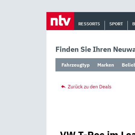
Skip
to
RESSORTS
SPORT
content
Finden Sie Ihren Neuwa
Fahrzeugtyp
Marken
Belie
Zurück zu den Deals
VW T-Roc im Lea