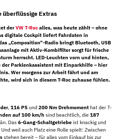
e überflüssige Extras
tet der
VW T-Roc
alles, was heute zählt – ohne
as
digitale Cockpit
liefert Fahrdaten in
 das
„Composition“-Radio
bringt Bluetooth, USB
aanlage mit Aktiv-Kombifilter
sorgt für frische
sturm herrscht.
LED-Leuchten vorn und hinten
,
e der
Parklenkassistent mit Einparkhilfe
– hier
nis. Wer morgens zur Arbeit fährt und am
te, wird sich in diesem T-Roc zuhause fühlen.
nder
,
116 PS
und
200 Nm Drehmoment
hat der T-
nden auf 100 km/h
sind beachtlich, die
187
rän. Das
6-Gang-Schaltgetriebe
ist knackig und
 Und weil auch Platz eine Rolle spielt: Zwischen
n
stehen bereit – für alles vom Einkauf bis zur