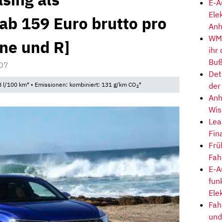
E-A
Ele
ab 159 Euro brutto pro
Anh
WM-
ine und R]
ihr
Buß
:07
Det
der
 l/100 km* • Emissionen: kombiniert: 131 g/km CO
*
2
Anh
Wis
Lea
Fin
Frü
Fah
E-A
fun
Ele
Fah
und