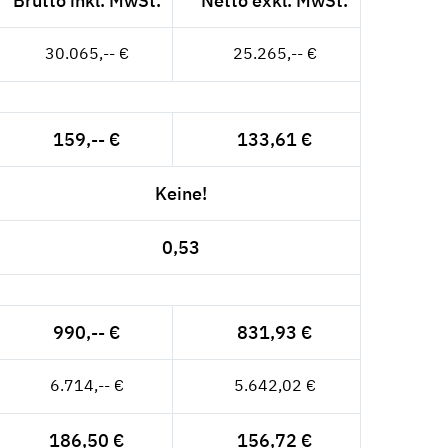
Brutto inkl. MwSt.
Netto exkl. MwSt.
30.065,-- €
25.265,-- €
159,-- €
133,61 €
Keine!
0,53
990,-- €
831,93 €
6.714,-- €
5.642,02 €
186,50 €
156,72 €