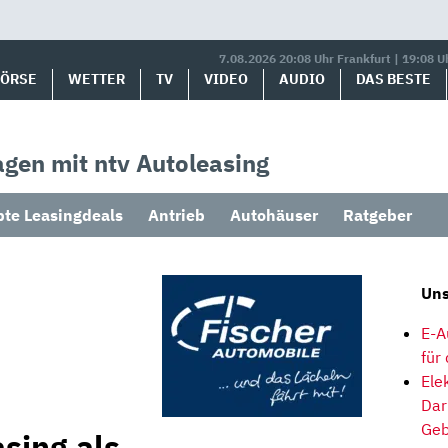
7.08.2026 20:08 Uhr Frankfurt | 19:08 U
BÖRSE
WETTER
TV
VIDEO
AUDIO
DAS BESTE
gen mit ntv Autoleasing
bte Leasingdeals
Antrieb
Autohäuser
Ratgeber
Uns
E-A
für
Ele
Dar
Geb
sing als