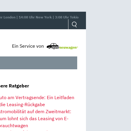
hr London | 14:08 Uhr New York | 3:08 Uhr Tokio
Ein Service von
ere Ratgeber
uto am Vertragsende: Ein Leitfaden
 die Leasing-Rückgabe
ktromobilität auf dem Zweitmarkt:
um lohnt sich das Leasing von E-
rauchtwagen