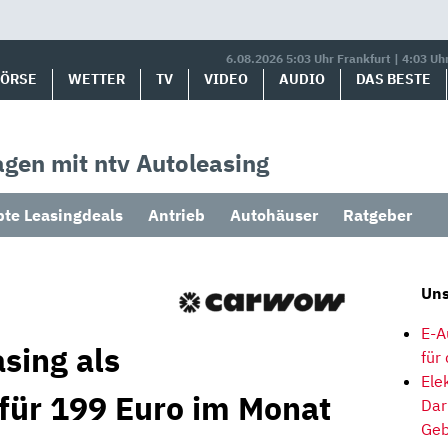
6.08.2026 5:03 Uhr Frankfurt | 4:03 Uh
BÖRSE
WETTER
TV
VIDEO
AUDIO
DAS BESTE
gen mit ntv Autoleasing
bte Leasingdeals
Antrieb
Autohäuser
Ratgeber
Uns
E-A
sing als
für
Ele
 für 199 Euro im Monat
Dar
Geb