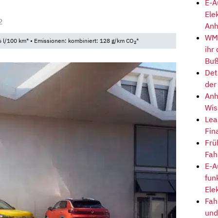
E-A
Ele
2
Anh
WM-
 l/100 km* • Emissionen: kombiniert: 128 g/km CO
*
2
ihr
Buß
Det
der
Anh
Wis
Lea
Fin
Frü
Fah
E-A
fun
Ele
Fah
und