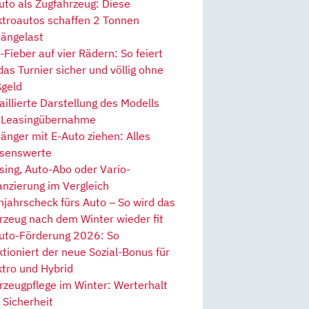
uto als Zugfahrzeug: Diese
ktroautos schaffen 2 Tonnen
ängelast
Fieber auf vier Rädern: So feiert
 das Turnier sicher und völlig ohne
geld
aillierte Darstellung des Modells
 Leasingübernahme
änger mit E-Auto ziehen: Alles
senswerte
sing, Auto-Abo oder Vario-
anzierung im Vergleich
hjahrscheck fürs Auto – So wird das
rzeug nach dem Winter wieder fit
uto-Förderung 2026: So
ktioniert der neue Sozial-Bonus für
ktro und Hybrid
rzeugpflege im Winter: Werterhalt
 Sicherheit