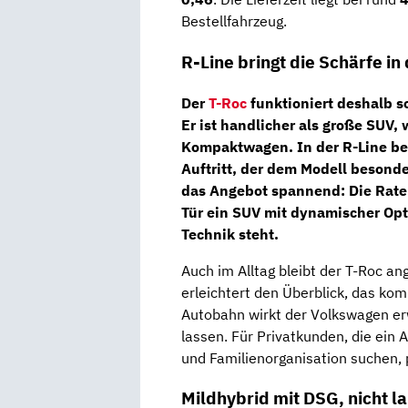
Bestellfahrzeug.
R-Line bringt die Schärfe in
Der
T-Roc
funktioniert deshalb so
Er ist handlicher als große SUV, 
Kompaktwagen. In der
R-Line
be
Auftritt, der dem Modell besond
das Angebot spannend: Die Rate 
Tür ein SUV mit dynamischer Op
Technik steht.
Auch im Alltag bleibt der T-Roc an
erleichtert den Überblick, das kom
Autobahn wirkt der Volkswagen e
lassen. Für Privatkunden, die ein 
und Familienorganisation suchen, 
Mildhybrid mit DSG, nicht lau