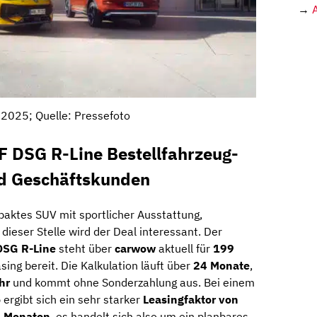
→
2025; Quelle: Pressefoto
F DSG R-Line Bestellfahrzeug-
nd Geschäftskunden
paktes SUV mit sportlicher Ausstattung,
ieser Stelle wird der Deal interessant. Der
DSG R-Line
steht über
carwow
aktuell für
199
sing bereit. Die Kalkulation läuft über
24 Monate
,
hr
und kommt ohne Sonderzahlung aus. Bei einem
o
ergibt sich ein sehr starker
Leasingfaktor von
 Monaten
, es handelt sich also um ein planbares