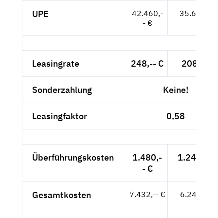
UPE
42.460,-
35.681,-- 
- €
Leasingrate
248,-- €
208,40 €
Sonderzahlung
Keine!
Leasingfaktor
0,58
Überführungskosten
1.480,-
1.243,70 
- €
Gesamtkosten
7.432,-- €
6.245,38 