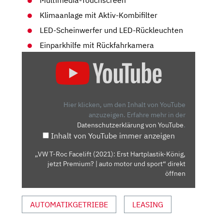
Multimedia-Touchscreen
Klimaanlage mit Aktiv-Kombifilter
LED-Scheinwerfer und LED-Rückleuchten
Einparkhilfe mit Rückfahrkamera
„VW
T-
ROC
FACELIFT
(2021):
Hier klicken, um den Inhalt von YouTube
ERST
anzuzeigen.
Erfahre mehr in der
Datenschutzerklärung von YouTube
.
HARTPLASTIK-
Inhalt von YouTube immer anzeigen
KÖNIG,
JETZT
„VW T-Roc Facelift (2021): Erst Hartplastik-König,
PREMIUM?
jetzt Premium? | auto motor und sport“ direkt
|
öffnen
AUTO
MOTOR
AUTOMATIKGETRIEBE
LEASING
UND