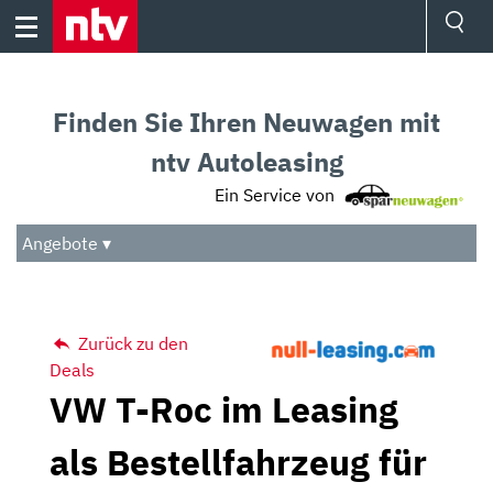
Skip
to
content
Ressorts
Sport
Finden Sie Ihren Neuwagen mit
Börse
Wetter
ntv Autoleasing
TV
Ein Service von
Video
Audio
Angebote ▾
Das Beste
Zurück zu den
Deals
VW T-Roc im Leasing
als Bestellfahrzeug für