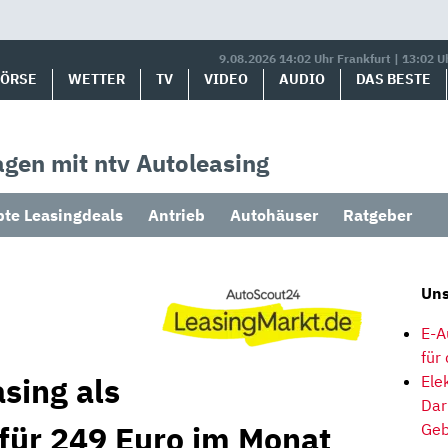
9.08.2026 14:02 Uhr Frankfurt | 13:02 U
BÖRSE
WETTER
TV
VIDEO
AUDIO
DAS BESTE
gen mit ntv Autoleasing
bte Leasingdeals
Antrieb
Autohäuser
Ratgeber
Uns
E-A
für
sing als
Ele
Dar
 für 249 Euro im Monat
Geb