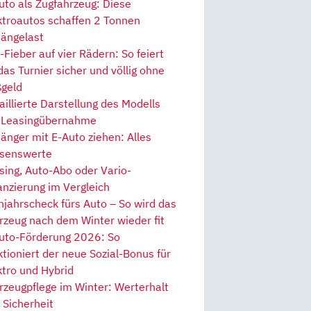
uto als Zugfahrzeug: Diese
ktroautos schaffen 2 Tonnen
ängelast
Fieber auf vier Rädern: So feiert
 das Turnier sicher und völlig ohne
geld
aillierte Darstellung des Modells
 Leasingübernahme
änger mit E-Auto ziehen: Alles
senswerte
sing, Auto-Abo oder Vario-
anzierung im Vergleich
hjahrscheck fürs Auto – So wird das
rzeug nach dem Winter wieder fit
uto-Förderung 2026: So
ktioniert der neue Sozial-Bonus für
ktro und Hybrid
rzeugpflege im Winter: Werterhalt
 Sicherheit