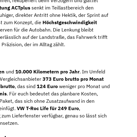
ren, rekuperiert beim Verzögern und glättet
tung ACTplus
senkt im Teillastbereich den
higer, direkter Antritt ohne Hektik, der Sprint auf
t zum Konzept, die
Höchstgeschwindigkeit
erven für die Autobahn. Die Lenkung bleibt
erlässlich auf der Landstraße, das Fahrwerk trifft
räzision, der im Alltag zählt.
en
und
10.000 Kilometern pro Jahr
. Im Umfeld
 Vergleichsanbieter
373 Euro brutto pro Monat
brutto
, das sind
124 Euro
weniger pro Monat und
nis
. Für euch bedeutet das planbare Kosten,
Paket, das sich ohne Zusatzaufwand in den
einfügt.
VW T-Roc Life für 249 Euro
,
ig zum Lieferfenster verfügbar, genau so lässt sich
nsetzen.