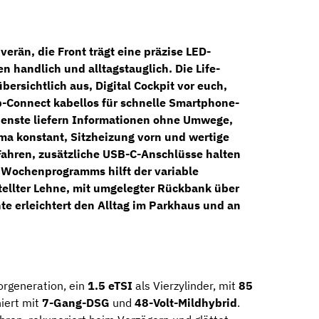
erän, die Front trägt eine
präzise LED-
en handlich und alltagstauglich. Die
Life
-
übersichtlich aus,
Digital Cockpit
vor euch,
-Connect kabellos
für schnelle Smartphone-
enste liefern Informationen ohne Umwege,
ima konstant,
Sitzheizung vorn
und wertige
ahren, zusätzliche USB-C-Anschlüsse halten
 Wochenprogramms hilft der variable
tellter Lehne, mit umgelegter Rückbank
über
nte erleichtert den Alltag im Parkhaus und an
rgeneration, ein
1.5 eTSI
als Vierzylinder, mit
85
iert mit
7-Gang-DSG
und
48-Volt-Mildhybrid
.