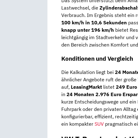
Das System unterstützt beim Anfah
Lastwechsel, die
Zylinderabschal
Verbrauch. Im Ergebnis steht ein ru
100 km/h in 10,6 Sekunden
pass
knapp unter 196 km/h
bietet Res
leichtgängig im Stadtverkehr und v
den Bereich zwischen Komfort und P
Konditionen und Vergleich
Die Kalkulation liegt bei
24 Monat
ähnlicher Angebote ruft der große
auf,
LeasingMarkt
listet
249 Euro 
in
24 Monaten 2.976 Euro Erspar
kurze Entscheidungswege und ein 
Fuhrpark oder den privaten Alltag 
konfigurierbar, effizient, rechtzeit
ein kompakter
SUV
pragmatisch ei