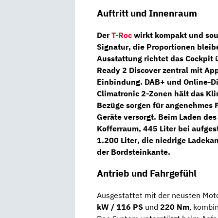
Auftritt und Innenraum
Der
T-Roc
wirkt kompakt und souv
Signatur
, die Proportionen bleib
Ausstattung richtet das Cockpit 
Ready 2 Discover
zentral mit
App
Einbindung.
DAB+
und Online-Di
Climatronic 2-Zonen
hält das Kl
Bezüge sorgen für angenehmes F
Geräte versorgt. Beim Laden des
Kofferraum,
445 Liter
bei aufges
1.200 Liter
, die niedrige Ladeka
der Bordsteinkante.
Antrieb und Fahrgefühl
Ausgestattet mit der neusten Moto
kW / 116 PS
und
220 Nm
, kombin