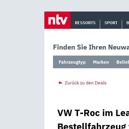
Skip
to
RESSORTS
SPORT
content
Finden Sie Ihren Neuwa
Fahrzeugtyp
Marken
Belie
Zurück zu den Deals
VW T-Roc im Lea
Bestellfahrzeug