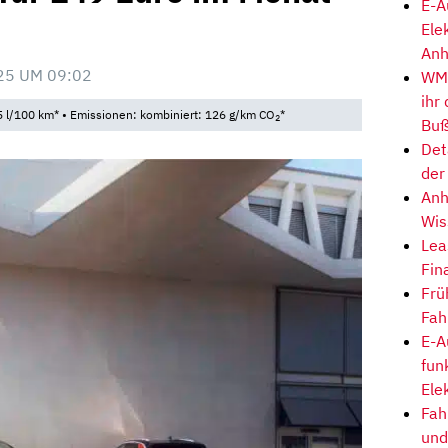
E-A
Ele
Anh
25 UM 09:02
WM-
ihr
 l/100 km* • Emissionen: kombiniert: 126 g/km CO
*
2
Buß
Det
der
Anh
Wis
Lea
Fin
Frü
Fah
E-A
fun
Ele
Fah
und