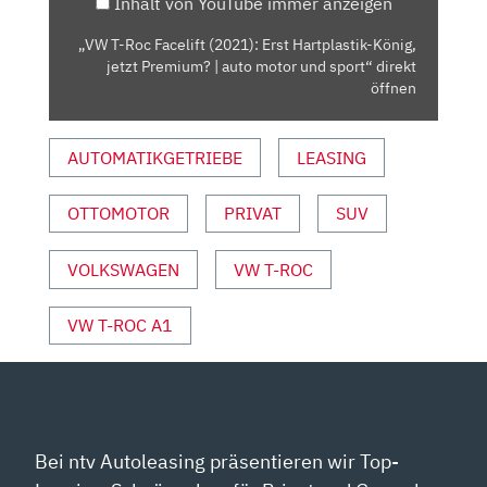
Inhalt von YouTube immer anzeigen
KÖNIG,
JETZT
„VW T-Roc Facelift (2021): Erst Hartplastik-König,
PREMIUM?
jetzt Premium? | auto motor und sport“ direkt
|
öffnen
AUTO
MOTOR
AUTOMATIKGETRIEBE
LEASING
UND
SPORT“
OTTOMOTOR
PRIVAT
SUV
VON
YOUTUBE
ANZEIGEN
VOLKSWAGEN
VW T-ROC
VW T-ROC A1
Bei ntv Autoleasing präsentieren wir Top-