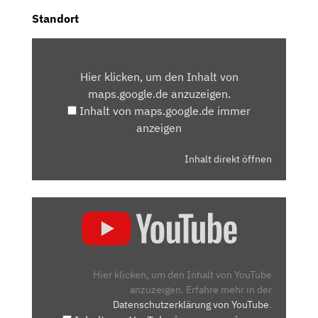
Standort
INHALT
VON
Hier klicken, um den Inhalt von
MAPS.GOOGLE.DE
maps.google.de anzuzeigen.
ANZEIGEN
Inhalt von maps.google.de immer
anzeigen
Inhalt direkt öffnen
„VW
T-
ROC
FACELIFT
(2021):
Hier klicken, um den Inhalt von YouTube
ERST
anzuzeigen.
Erfahre mehr in der
Datenschutzerklärung von YouTube
.
HARTPLASTIK-