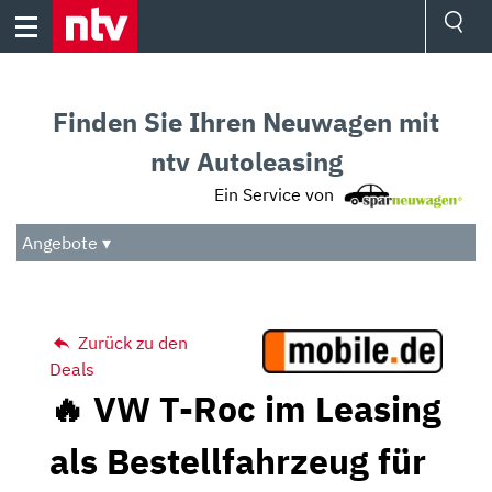
Skip
to
content
Ressorts
Sport
Finden Sie Ihren Neuwagen mit
Börse
Wetter
ntv Autoleasing
TV
Ein Service von
Video
Audio
Angebote ▾
Das Beste
Zurück zu den
Deals
🔥 VW T-Roc im Leasing
als Bestellfahrzeug für