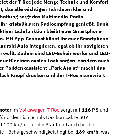
etet der T-Roc jede Menge Technik und Komfort.
t
, das alle wichtigen Fahrdaten klar und
rhaltung sorgt das
Multimedia-Radio
 ihr kristallklaren Radioempfang genießt. Dank
uktiver Ladefunktion
bleibt euer Smartphone
n. Mit
App-Connect
könnt ihr euer Smartphone
ndroid Auto
integrieren, egal ob ihr navigieren,
n wollt. Zudem sind
LED-Scheinwerfer
und
LED-
 nur für einen coolen Look sorgen, sondern auch
Der
Parklenkassistent „Park Assist“
macht das
fach Knopf drücken und der T-Roc manövriert
motor
im
Volkswagen T-Roc
sorgt mit
116 PS
und
für ordentlich Schub. Das kompakte SUV
f 100 km/h – für die Stadt und auch für die
e Höchstgeschwindigkeit liegt bei
189 km/h
, was