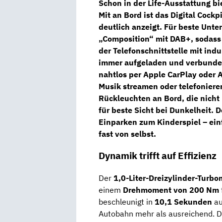
Schon in der
Life
-Ausstattung bi
Mit an Bord ist das
Digital Cockpi
deutlich anzeigt. Für beste Unte
„Composition“
mit
DAB+
, sodass
der
Telefonschnittstelle mit ind
immer aufgeladen und verbunde
nahtlos per
Apple CarPlay
oder
A
Musik streamen oder telefoniere
Rückleuchten
an Bord, die nicht
für beste Sicht bei Dunkelheit. 
Einparken zum Kinderspiel – ein
fast von selbst.
Dynamik trifft auf Effizienz
Der
1,0-Liter-Dreizylinder-Turbo
einem
Drehmoment von 200 Nm
beschleunigt in
10,1 Sekunden
au
Autobahn mehr als ausreichend. Di