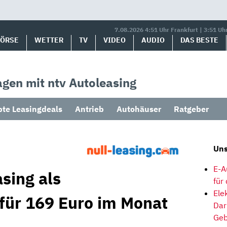
7.08.2026 4:51 Uhr Frankfurt | 3:51 Uh
BÖRSE
WETTER
TV
VIDEO
AUDIO
DAS BESTE
gen mit ntv Autoleasing
bte Leasingdeals
Antrieb
Autohäuser
Ratgeber
Uns
E-A
sing als
für
Ele
 für 169 Euro im Monat
Dar
Geb