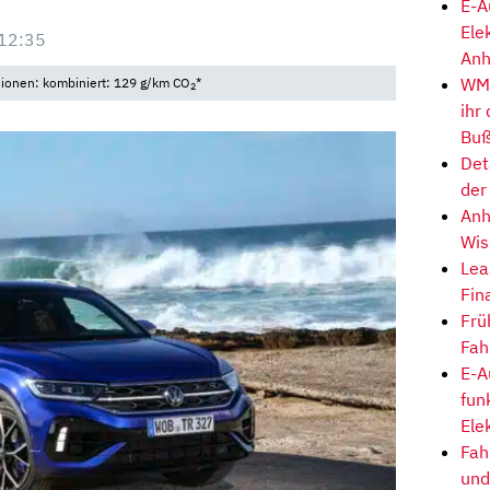
E-A
Ele
12:35
Anh
WM-
sionen: kombiniert: 129 g/km CO
*
2
ihr
Buß
Det
der
Anh
Wis
Lea
Fin
Frü
Fah
E-A
fun
Ele
Fah
und