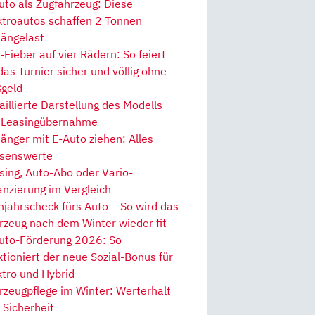
uto als Zugfahrzeug: Diese
ktroautos schaffen 2 Tonnen
ängelast
Fieber auf vier Rädern: So feiert
 das Turnier sicher und völlig ohne
geld
aillierte Darstellung des Modells
 Leasingübernahme
änger mit E-Auto ziehen: Alles
senswerte
sing, Auto-Abo oder Vario-
anzierung im Vergleich
hjahrscheck fürs Auto – So wird das
rzeug nach dem Winter wieder fit
uto-Förderung 2026: So
ktioniert der neue Sozial-Bonus für
ktro und Hybrid
rzeugpflege im Winter: Werterhalt
 Sicherheit