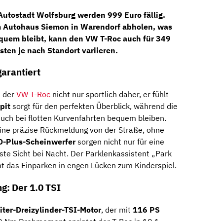
 Autostadt Wolfsburg werden 999 Euro fällig.
im Autohaus Siemon in Warendorf abholen, was
equem bleibt, kann den VW T-Roc auch für 349
sten je nach Standort variieren.
garantiert
t der
VW T-Roc
nicht nur sportlich daher, er fühlt
pit
sorgt für den perfekten Überblick, während die
uch bei flotten Kurvenfahrten bequem bleiben.
 eine präzise Rückmeldung von der Straße, ohne
D-Plus-Scheinwerfer
sorgen nicht nur für eine
ste Sicht bei Nacht. Der Parklenkassistent „Park
ht das Einparken in engen Lücken zum Kinderspiel.
g: Der 1.0 TSI
iter-Dreizylinder-TSI-Motor
, der mit
116 PS