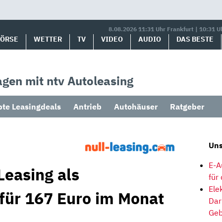
8.08.2026 11:31 Uhr Frankfurt | 10:31 U
BÖRSE
WETTER
TV
VIDEO
AUDIO
DAS BESTE
gen mit ntv Autoleasing
bte Leasingdeals
Antrieb
Autohäuser
Ratgeber
Uns
E-A
Leasing als
für
Ele
 für 167 Euro im Monat
Dar
Geb