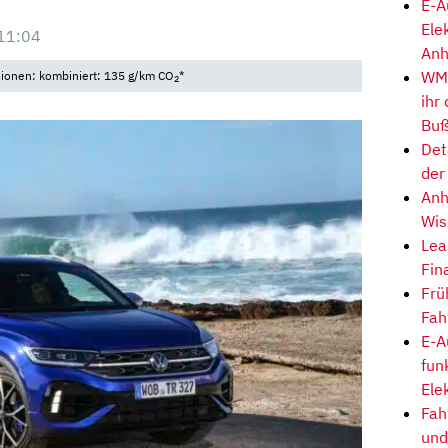
E-A
Ele
11:04
Anh
WM-
sionen: kombiniert: 135 g/km CO
*
2
ihr
Buß
Det
der
Anh
Wis
Lea
Fin
Frü
Fah
E-A
fun
Ele
Fah
und