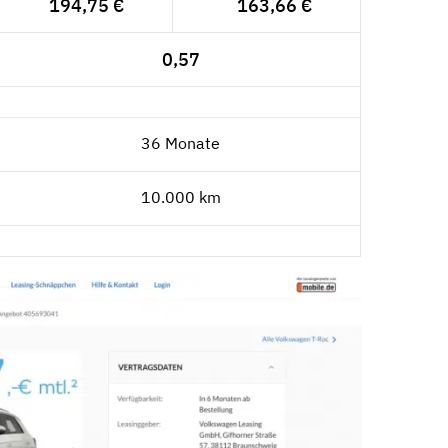
194,75 €
163,66 €
0,57
36 Monate
10.000 km