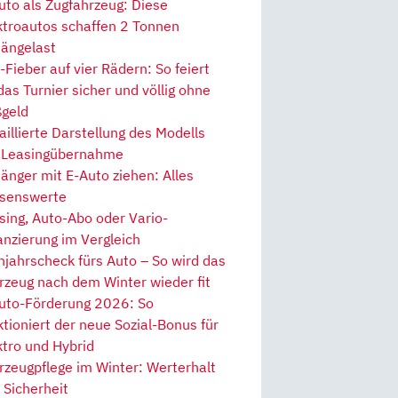
uto als Zugfahrzeug: Diese
ktroautos schaffen 2 Tonnen
ängelast
Fieber auf vier Rädern: So feiert
 das Turnier sicher und völlig ohne
geld
aillierte Darstellung des Modells
 Leasingübernahme
änger mit E-Auto ziehen: Alles
senswerte
sing, Auto-Abo oder Vario-
anzierung im Vergleich
hjahrscheck fürs Auto – So wird das
rzeug nach dem Winter wieder fit
uto-Förderung 2026: So
ktioniert der neue Sozial-Bonus für
ktro und Hybrid
rzeugpflege im Winter: Werterhalt
 Sicherheit