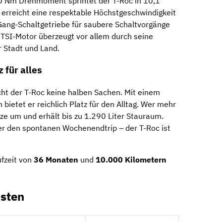
0 Nm Drehmoment sprintet der T-Roc in 10,1
erreicht eine respektable Höchstgeschwindigkeit
Gang-Schaltgetriebe für saubere Schaltvorgänge
 TSI-Motor überzeugt vor allem durch seine
ür Stadt und Land.
 für alles
cht der T-Roc keine halben Sachen. Mit einem
ietet er reichlich Platz für den Alltag. Wer mehr
tze um und erhält bis zu 1.290 Liter Stauraum.
er den spontanen Wochenendtrip – der T-Roc ist
ufzeit von
36 Monaten
und
10.000 Kilometern
sten