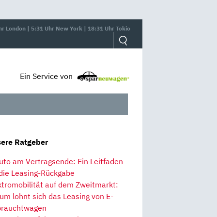
hr London | 5:31 Uhr New York | 18:31 Uhr Tokio
Ein Service von
ere Ratgeber
uto am Vertragsende: Ein Leitfaden
 die Leasing-Rückgabe
ktromobilität auf dem Zweitmarkt:
um lohnt sich das Leasing von E-
rauchtwagen