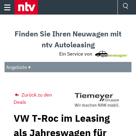
Skip
to
content
Ressorts
Sport
Finden Sie Ihren Neuwagen mit
Börse
Wetter
ntv Autoleasing
TV
Ein Service von
Video
Audio
Angebote ▾
Das Beste
Zurück zu den
Deals
VW T-Roc im Leasing
als Jahreswagen für