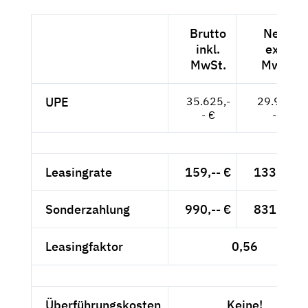
Brutto
Netto
inkl.
exkl.
MwSt.
MwSt.
UPE
35.625,-
29.937,-
- €
- €
Leasingrate
159,-- €
133,61 €
Sonderzahlung
990,-- €
831,93 €
Leasingfaktor
0,56
Überführungskosten
Keine!