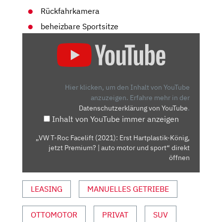
Rückfahrkamera
beheizbare Sportsitze
„VW
T-
ROC
FACELIFT
(2021):
Hier klicken, um den Inhalt von YouTube
ERST
anzuzeigen.
Erfahre mehr in der
Datenschutzerklärung von YouTube
.
HARTPLASTIK-
Inhalt von YouTube immer anzeigen
KÖNIG,
JETZT
„VW T-Roc Facelift (2021): Erst Hartplastik-König,
PREMIUM?
jetzt Premium? | auto motor und sport“ direkt
|
öffnen
AUTO
MOTOR
LEASING
MANUELLES GETRIEBE
UND
SPORT“
OTTOMOTOR
PRIVAT
SUV
VON