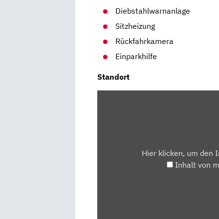
Diebstahlwarnanlage
Sitzheizung
Rückfahrkamera
Einparkhilfe
Standort
INHALT
VON
MAPS.GOOGLE.DE
ANZEIGEN
Hier klicken, um den 
Inhalt von 