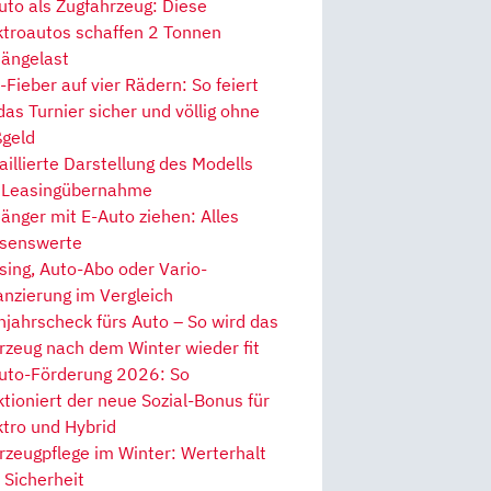
uto als Zugfahrzeug: Diese
ktroautos schaffen 2 Tonnen
ängelast
Fieber auf vier Rädern: So feiert
 das Turnier sicher und völlig ohne
geld
aillierte Darstellung des Modells
 Leasingübernahme
änger mit E-Auto ziehen: Alles
senswerte
sing, Auto-Abo oder Vario-
anzierung im Vergleich
hjahrscheck fürs Auto – So wird das
rzeug nach dem Winter wieder fit
uto-Förderung 2026: So
ktioniert der neue Sozial-Bonus für
ktro und Hybrid
rzeugpflege im Winter: Werterhalt
 Sicherheit