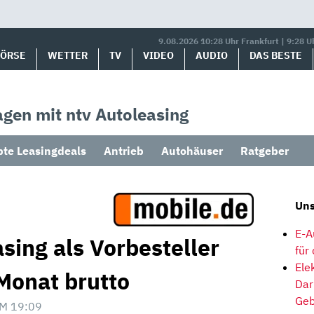
9.08.2026 10:28 Uhr Frankfurt | 9:28 U
BÖRSE
WETTER
TV
VIDEO
AUDIO
DAS BESTE
gen mit ntv Autoleasing
bte Leasingdeals
Antrieb
Autohäuser
Ratgeber
Uns
E-A
sing als Vorbesteller
für
Ele
Monat brutto
Dar
Geb
M 19:09