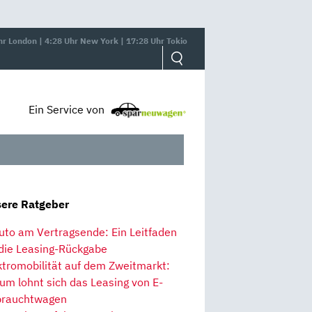
hr London | 4:28 Uhr New York | 17:28 Uhr Tokio
Ein Service von
ere Ratgeber
uto am Vertragsende: Ein Leitfaden
 die Leasing-Rückgabe
ktromobilität auf dem Zweitmarkt:
um lohnt sich das Leasing von E-
rauchtwagen