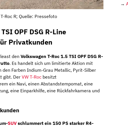
→
T-Roc R; Quelle: Pressefoto
 TSI OPF DSG R-Line
für Privatkunden
rleast den
Volkswagen T-Roc 1.5 TSI OPF DSG R-
rutto
. Es handelt sich um limitierte Aktion mit
in den Farben Indium-Grau Metallic, Pyrit-Silber
t gibt. Der
VW T-Roc
besitzt
rem ein Navi, einen Abstandstempomat, eine
zung, eine Einparkhilfe, eine Rückfahrkamera und
Sekunden
ium-
SUV
schlummert ein
150 PS
starker
R4-