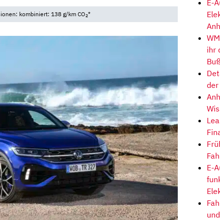
E-A
Ele
sionen: kombiniert: 138 g/km CO
*
2
Anh
WM-
ihr
Buß
Det
der
Anh
Wis
Lea
Fin
Frü
Fah
E-A
fun
Ele
Fah
und