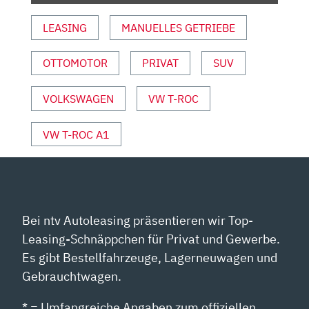
MOTOR
LEASING
MANUELLES GETRIEBE
UND
SPORT“
OTTOMOTOR
PRIVAT
SUV
VON
YOUTUBE
ANZEIGEN
VOLKSWAGEN
VW T-ROC
VW T-ROC A1
Bei ntv Autoleasing präsentieren wir Top-
Leasing-Schnäppchen für Privat und Gewerbe.
Es gibt Bestellfahrzeuge, Lagerneuwagen und
Gebrauchtwagen.
* = Umfangreiche Angaben zum offiziellen