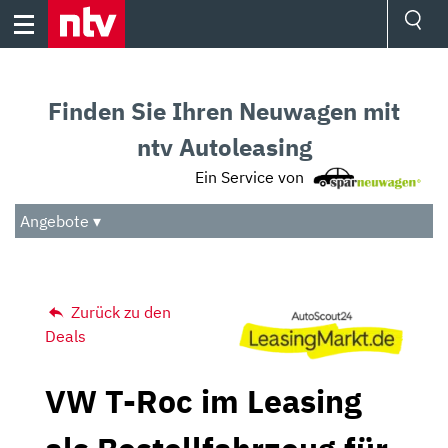
Skip
to
content
Ressorts
Sport
Finden Sie Ihren Neuwagen mit
Börse
Wetter
ntv Autoleasing
TV
Ein Service von
Video
Audio
Angebote ▾
Das Beste
Zurück zu den
Deals
VW T-Roc im Leasing