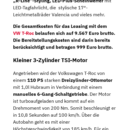
„R-Line“-Styling, LED-Plus-Scheinwerfer
mit
LED-Tagfahrlicht, die stylische 17″-
Leichtmetallräder Valencia und vieles mehr.
Die Gesamtkosten für das Leasing mit dem
VW T-Roc
belaufen sich auf
9.567 Euro
brutto
.
Die Bereitstellungskosten sind darin bereits
berücksichtigt und betragen 999 Euro brutto.
Kleiner 3-Zylinder TSI-Motor
Angetrieben wird der Volkswagen T-Roc von
einem
110 PS
starken
Dreizylinder-Ottomotor
mit 1,0l Hubraum in Verbindung mit einem
manuelles 6-Gang-Schaltgetriebe
. Der Motor
ist turboaufgeladen und kommt auf ein
Drehmoment von 200 Nm. Somit beschleunigt er
in 10,8 Sekunden auf 100 km/h. Über die
Autobahn geht es mit einer
Höchstgeschwindigkeit von 185 km/h. Für ein