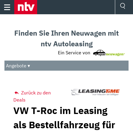
Skip
to
content
Ressorts
Sport
Finden Sie Ihren Neuwagen mit
Börse
Wetter
ntv Autoleasing
TV
Ein Service von
Video
Audio
Angebote ▾
Das Beste
Zurück zu den
Deals
VW T-Roc im Leasing
als Bestellfahrzeug für