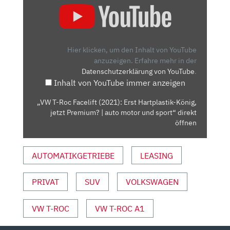
T-
ROC
FACELIFT
(2021):
Hier klicken, um den Inhalt von YouTube
ERST
anzuzeigen.
Erfahre mehr in der
Datenschutzerklärung von YouTube
.
HARTPLASTIK-
Inhalt von YouTube immer anzeigen
KÖNIG,
JETZT
„VW T-Roc Facelift (2021): Erst Hartplastik-König,
PREMIUM?
jetzt Premium? | auto motor und sport“ direkt
|
öffnen
AUTO
MOTOR
AUTOMATIKGETRIEBE
LEASING
UND
SPORT“
PRIVAT
SUV
VOLKSWAGEN
VON
YOUTUBE
ANZEIGEN
VW T-ROC
VW T-ROC A1