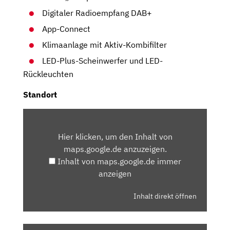
Digitaler Radioempfang DAB+
App-Connect
Klimaanlage mit Aktiv-Kombifilter
LED-Plus-Scheinwerfer und LED-
Rückleuchten
Standort
INHALT
VON
Hier klicken, um den Inhalt von
MAPS.GOOGLE.DE
maps.google.de anzuzeigen.
ANZEIGEN
Inhalt von maps.google.de immer
anzeigen
Inhalt direkt öffnen
„VW