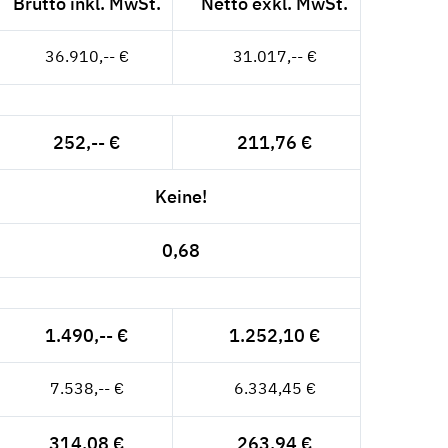
Brutto inkl. MwSt.
Netto exkl. MwSt.
36.910,-- €
31.017,-- €
252,-- €
211,76 €
Keine!
0,68
1.490,-- €
1.252,10 €
7.538,-- €
6.334,45 €
314,08 €
263,94 €