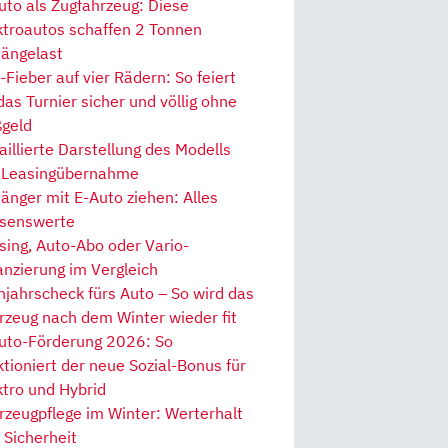
uto als Zugfahrzeug: Diese
ktroautos schaffen 2 Tonnen
ängelast
Fieber auf vier Rädern: So feiert
 das Turnier sicher und völlig ohne
geld
aillierte Darstellung des Modells
 Leasingübernahme
änger mit E-Auto ziehen: Alles
senswerte
sing, Auto-Abo oder Vario-
anzierung im Vergleich
hjahrscheck fürs Auto – So wird das
rzeug nach dem Winter wieder fit
uto-Förderung 2026: So
ktioniert der neue Sozial-Bonus für
ktro und Hybrid
rzeugpflege im Winter: Werterhalt
 Sicherheit