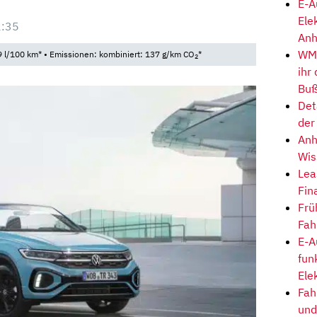
E-A
Ele
2:35
Anh
WM-
 l/100 km* • Emissionen: kombiniert: 137 g/km CO
*
2
ihr
Buß
Det
der
Anh
Wis
Lea
Fin
Frü
Fah
E-A
fun
Ele
Fah
und