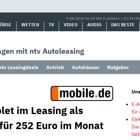
9.08.2026 16:14 Uhr Frankfurt | 15:14 Uh
BÖRSE
WETTER
TV
VIDEO
AUDIO
DAS BESTE
gen mit ntv Autoleasing
bte Leasingdeals
Antrieb
Autohäuser
Ratgeber
Uns
E-A
let im Leasing als
für
Ele
 für 252 Euro im Monat
Dar
Geb