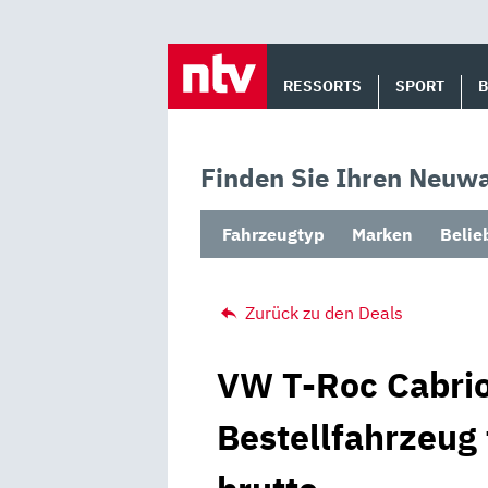
Skip
to
RESSORTS
SPORT
content
Finden Sie Ihren Neuwa
Fahrzeugtyp
Marken
Belie
Zurück zu den Deals
VW T-Roc Cabrio
Bestellfahrzeug