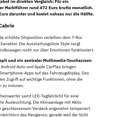
ebot im direkten Vergleich: Für ein
er Marktführer rund 472 Euro brutto monatlich.
Euro darunter und kostet nahezu nur die Hälfte.
 Cabrio
die erhöhte Sitzposition verleihen dem T-Roc
arakter. Die Ausstattungslinie Style sorgt
e Volkswagen nicht nur über Emotionen funktioniert.
ckpit und ein zentraler Multimedia-Touchscreen
. Android Auto und Apple CarPlay bringen
 Smartphone-Apps auf das Fahrzeugdisplay. Das
en Zugriff auf wichtige Funktionen, ohne die
n zu müssen.
heinwerfer samt LED-Tagfahrlicht für eine
te Ausleuchtung. Die Klimaanlage mit Aktiv-
ei geschlossenem Verdeck angenehm temperiert.
rleichtern das Rangieren, gerade weil die Sicht