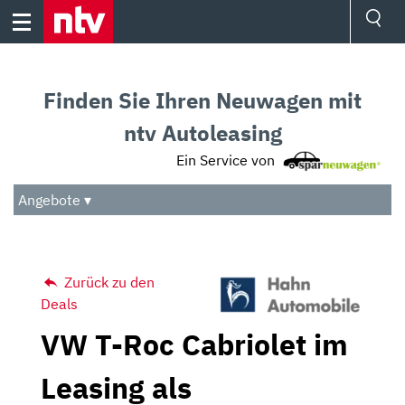
Skip
to
content
Ressorts
Sport
Finden Sie Ihren Neuwagen mit
Börse
Wetter
ntv Autoleasing
TV
Ein Service von
Video
Audio
Angebote ▾
Das Beste
Zurück zu den
Deals
VW T-Roc Cabriolet im
Leasing als