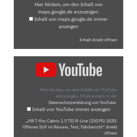
Hier klicken, um den Inhalt von
MAPS.GOOGLE.DE
maps.google.de anzuzeigen.
ANZEIGEN
Inhalt von maps.google.de immer
anzeigen
Inhalt direkt öffnen
„VW
T-
ROC
CABRIO
1.5
Hier klicken, um den Inhalt von YouTube
TSI
anzuzeigen.
Erfahre mehr in der
Datenschutzerklärung von YouTube
.
R-
Inhalt von YouTube immer anzeigen
LINE
(150
„VW T-Roc Cabrio 1.5 TSI R-Line (150 PS) 2020:
PS)
Offenes SUV im Review, Test, Fahrbericht“ direkt
2020:
öffnen