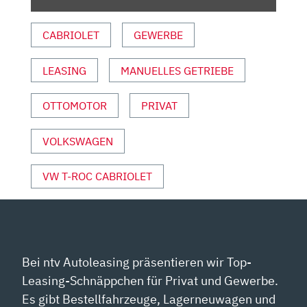
OFFENES
SUV
CABRIOLET
GEWERBE
IM
REVIEW,
LEASING
MANUELLES GETRIEBE
TEST,
FAHRBERICHT“
VON
OTTOMOTOR
PRIVAT
YOUTUBE
ANZEIGEN
VOLKSWAGEN
VW T-ROC CABRIOLET
Bei ntv Autoleasing präsentieren wir Top-
Leasing-Schnäppchen für Privat und Gewerbe.
Es gibt Bestellfahrzeuge, Lagerneuwagen und