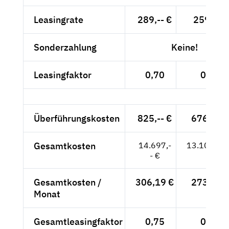
Leasingrate
289,-- €
259,-- €
Sonderzahlung
Keine!
Leasingfaktor
0,70
0,75
Überführungskosten
825,-- €
676,47 
Gesamtkosten
14.697,-
13.108,47
- €
Gesamtkosten /
306,19 €
273,09 
Monat
Gesamtleasingfaktor
0,75
0,79