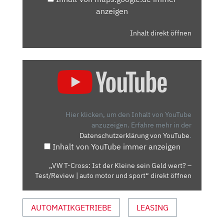
anzeigen
Inhalt direkt öffnen
„VW
T-
CROSS:
IST
DER
Hier klicken, um den Inhalt von YouTube
KLEINE
anzuzeigen.
Erfahre mehr in der
Datenschutzerklärung von YouTube
.
SEIN
Inhalt von YouTube immer anzeigen
GELD
WERT?
„VW T-Cross: Ist der Kleine sein Geld wert? –
–
Test/Review | auto motor und sport“ direkt öffnen
TEST/REVIEW
|
AUTOMATIKGETRIEBE
LEASING
AUTO
MOTOR