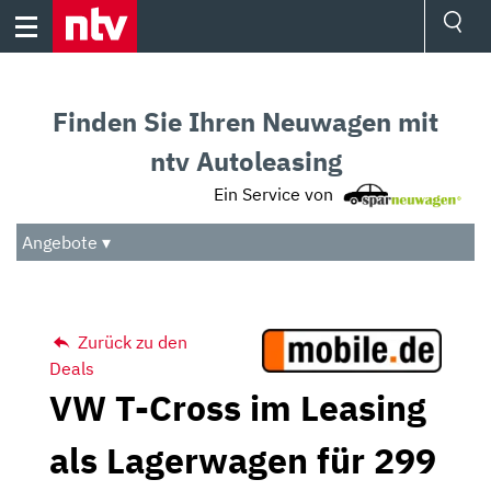
Skip
to
content
Ressorts
Sport
Finden Sie Ihren Neuwagen mit
Börse
Wetter
ntv Autoleasing
TV
Ein Service von
Video
Audio
Angebote ▾
Das Beste
Zurück zu den
Deals
VW T-Cross im Leasing
als Lagerwagen für 299