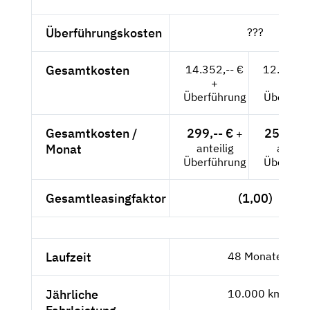
Überführungskosten
???
Gesamtkosten
14.352,-- €
12.060,5
+
+
Überführung
Überführ
Gesamtkosten /
299,-- €
251,26 
+
Monat
anteilig
anteili
Überführung
Überführ
Gesamtleasingfaktor
(1,00)
Laufzeit
48 Monate
Jährliche
10.000 km