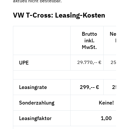
aktuell nicht bestellbar.
VW T-Cross: Leasing-Kosten
Brutto
Netto ex
inkl.
MwSt
MwSt.
UPE
29.770,-- €
25.017,-
Leasingrate
299,-- €
251,26
Sonderzahlung
Keine!
Leasingfaktor
1,00