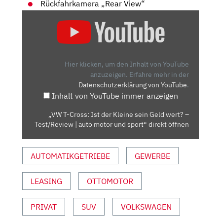
Rückfahrkamera „Rear View“
„VW
T-
CROSS:
IST
DER
Hier klicken, um den Inhalt von YouTube
KLEINE
anzuzeigen.
Erfahre mehr in der
Datenschutzerklärung von YouTube
.
SEIN
Inhalt von YouTube immer anzeigen
GELD
WERT?
„VW T-Cross: Ist der Kleine sein Geld wert? –
–
Test/Review | auto motor und sport“ direkt öffnen
TEST/REVIEW
|
AUTOMATIKGETRIEBE
GEWERBE
AUTO
MOTOR
UND
LEASING
OTTOMOTOR
SPORT“
VON
PRIVAT
SUV
VOLKSWAGEN
YOUTUBE