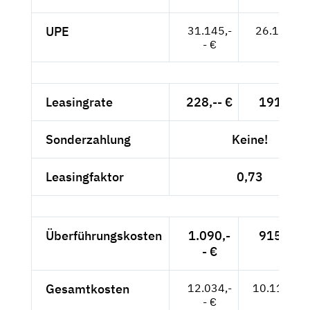
UPE
31.145,-
26.172,-- 
- €
Leasingrate
228,-- €
191,60 
Sonderzahlung
Keine!
Leasingfaktor
0,73
Überführungskosten
1.090,-
915,97 
- €
Gesamtkosten
12.034,-
10.112,61
- €