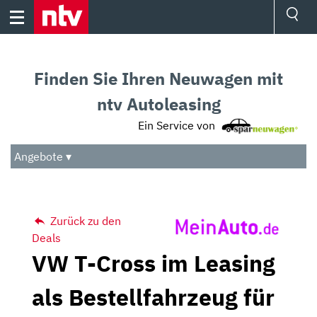
Skip
to
content
Ressorts
Sport
Finden Sie Ihren Neuwagen mit
Börse
Wetter
ntv Autoleasing
TV
Ein Service von
Video
Audio
Angebote ▾
Das Beste
Zurück zu den
Deals
VW T-Cross im Leasing
als Bestellfahrzeug für