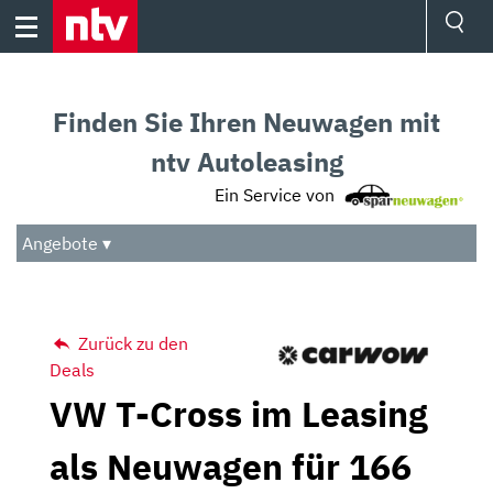
Skip
to
content
Ressorts
Sport
Finden Sie Ihren Neuwagen mit
Börse
Wetter
ntv Autoleasing
TV
Ein Service von
Video
Audio
Angebote ▾
Das Beste
Zurück zu den
Deals
VW T-Cross im Leasing
als Neuwagen für 166