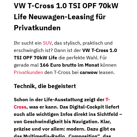
VW T-Cross 1.0 TSI OPF 70kW
Life Neuwagen-Leasing für
Privatkunden
Ihr sucht ein
SUV
, das stylisch, praktisch und
erschwinglich ist? Dann ist der
VW T-Cross 1.0
TSI OPF 70kW Life
die perfekte Wahl. Für
gerade mal
166 Euro brutto im Monat
können
Privatkunden
den T-Cross bei
carwow
leasen.
Technik, die begeistert
Schon in der
Life-Ausstattung
zeigt der
T-
Cross
, was er kann. Das
Digital-Cockpit
liefert
euch alle wichtigen Infos direkt ins Sichtfeld –
von Geschwindigkeit bis Navigation. Klar,
präzise und vor allem: modern. Dazu gibt es
das
Multimedia-Radio „Composition“
, das