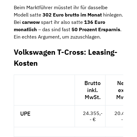
Beim Marktführer müsstet ihr für dasselbe
Modell satte
302 Euro brutto im Monat
hinlegen.
Bei
carwow
spart ihr also satte
136 Euro
monatlich
– das sind fast
50 Prozent Ersparnis
.
Ein echtes Argument, um zuzuschlagen.
Volkswagen T-Cross: Leasing-
Kosten
Brutto
Netto
inkl.
exkl.
MwSt.
MwSt.
UPE
24.355,-
20.466,-
- €
- €