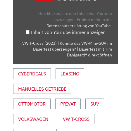
(2023)
|
Hier klicken, um den Inhalt von YouTube
KONNTE
anzuzeigen.
Erfahre mehr in der
Datenschutzerklärung von YouTube
.
DAS
Inhalt von YouTube immer anzeigen
VW-
MINI-
„VW T-Cross (2023) | Konnte das VW-Mini-SUV im
SUV
Dauertest überzeugen? | Dauertest mit Tim
IM
Dahlgaard“ direkt öffnen
DAUERTEST
ÜBERZEUGEN?
CYBERDEALS
LEASING
|
DAUERTEST
MANUELLES GETRIEBE
MIT
TIM
DAHLGAARD“
OTTOMOTOR
PRIVAT
SUV
VON
YOUTUBE
VOLKSWAGEN
VW T-CROSS
ANZEIGEN