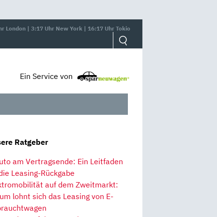
hr London | 3:17 Uhr New York | 16:17 Uhr Tokio
Ein Service von
ere Ratgeber
uto am Vertragsende: Ein Leitfaden
 die Leasing-Rückgabe
ktromobilität auf dem Zweitmarkt:
um lohnt sich das Leasing von E-
rauchtwagen