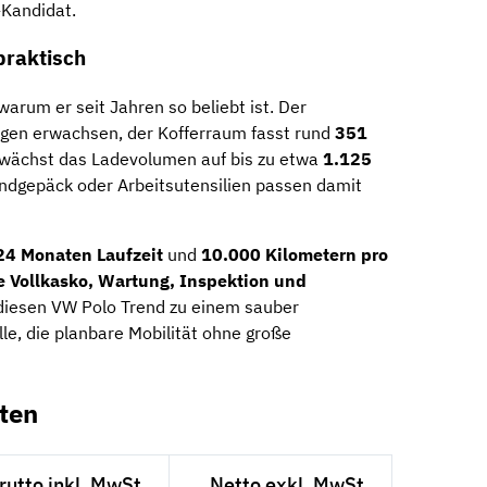
-Kandidat.
praktisch
warum er seit Jahren so beliebt ist. Der
agen erwachsen, der Kofferraum fasst rund
351
 wächst das Ladevolumen auf bis zu etwa
1.125
ndgepäck oder Arbeitsutensilien passen damit
24 Monaten Laufzeit
und
10.000 Kilometern pro
e Vollkasko, Wartung, Inspektion und
diesen VW Polo Trend zu einem sauber
lle, die planbare Mobilität ohne große
ten
rutto inkl. MwSt.
Netto exkl. MwSt.