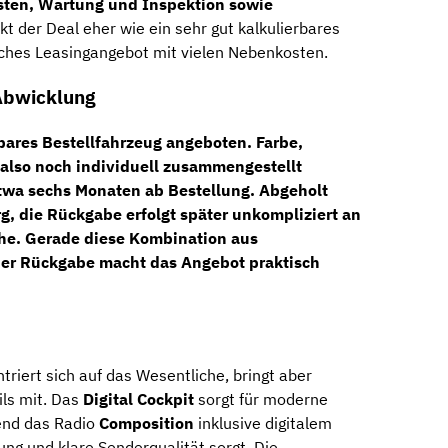
ten, Wartung und Inspektion sowie
kt der Deal eher wie ein sehr gut kalkulierbares
isches Leasingangebot mit vielen Nebenkosten.
 Abwicklung
rbares Bestellfahrzeug
angeboten. Farbe,
also noch individuell zusammengestellt
etwa
sechs Monaten ab Bestellung
. Abgeholt
rg
, die Rückgabe erfolgt später unkompliziert an
he
. Gerade diese Kombination aus
r Rückgabe macht das Angebot praktisch
triert sich auf das Wesentliche, bringt aber
ils mit. Das
Digital Cockpit
sorgt für moderne
rend das Radio
Composition
inklusive digitalem
g und klare Senderqualität sorgt. Die