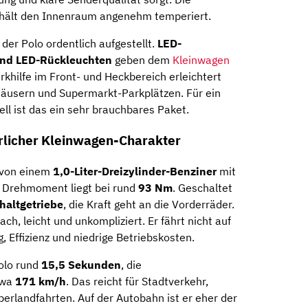
r hält den Innenraum angenehm temperiert.
 der Polo ordentlich aufgestellt.
LED-
 und LED-Rückleuchten
geben dem
Kleinwagen
rkhilfe im Front- und Heckbereich erleichtert
häusern und Supermarkt-Parkplätzen. Für ein
ell ist das ein sehr brauchbares Paket.
rlicher Kleinwagen-Charakter
 von einem
1,0-Liter-Dreizylinder-Benziner
mit
 Drehmoment liegt bei rund
93 Nm
. Geschaltet
haltgetriebe
, die Kraft geht an die Vorderräder.
ch, leicht und unkompliziert. Er fährt nicht auf
, Effizienz und niedrige Betriebskosten.
olo rund
15,5 Sekunden
, die
twa
171 km/h
. Das reicht für Stadtverkehr,
rlandfahrten. Auf der Autobahn ist er eher der