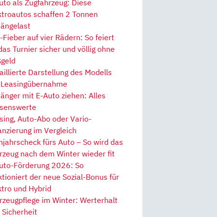
uto als Zugfahrzeug: Diese
ktroautos schaffen 2 Tonnen
ängelast
Fieber auf vier Rädern: So feiert
 das Turnier sicher und völlig ohne
geld
aillierte Darstellung des Modells
 Leasingübernahme
änger mit E-Auto ziehen: Alles
senswerte
sing, Auto-Abo oder Vario-
anzierung im Vergleich
hjahrscheck fürs Auto – So wird das
rzeug nach dem Winter wieder fit
uto-Förderung 2026: So
ktioniert der neue Sozial-Bonus für
ktro und Hybrid
rzeugpflege im Winter: Werterhalt
 Sicherheit