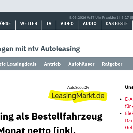
8.08.2026 9:17 Uhr Frankfurt | 8:17 U
BÖRSE
WETTER
TV
VIDEO
AUDIO
DAS BESTE
gen mit ntv Autoleasing
bte Leasingdeals
Antrieb
Autohäuser
Ratgeber
Uns
E-A
für
ing als Bestellfahrzeug
Ele
Dar
Monat netto [inkl.
Geb