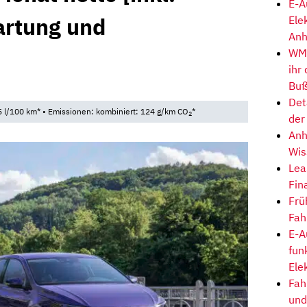
E-A
artung und
Ele
Anh
WM-
ihr
Buß
Det
 l/100 km* • Emissionen: kombiniert: 124 g/km CO
*
2
der
Anh
Wis
Lea
Fin
Frü
Fah
E-A
fun
Ele
Fah
und