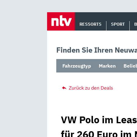
Skip
to
RESSORTS
SPORT
content
Finden Sie Ihren Neuwa
Fahrzeugtyp
Marken
Belie
Zurück zu den Deals
VW Polo im Leas
für 260 Euro im 