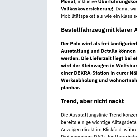
Monat
, inklusive
Überführungskos
Vollkaskoversicherung
. Damit wir
Mobilitätspaket als wie ein klass
Bestellfahrzeug mit klarer
Der Polo wird als
frei konfigurie
Ausstattung und Details können 
werden. Die Lieferzeit liegt bei 
wird der Kleinwagen in
Wolfsbu
einer
DEKRA-Station in eurer Nä
Werksabholung und wohnortnahe
planbar.
Trend, aber nicht nackt
Die Ausstattungslinie Trend konzen
bereits einige wichtige Alltagsdeta
Anzeigen direkt im Blickfeld, wäh
Radioempfang DAB+ für Unterhaltun