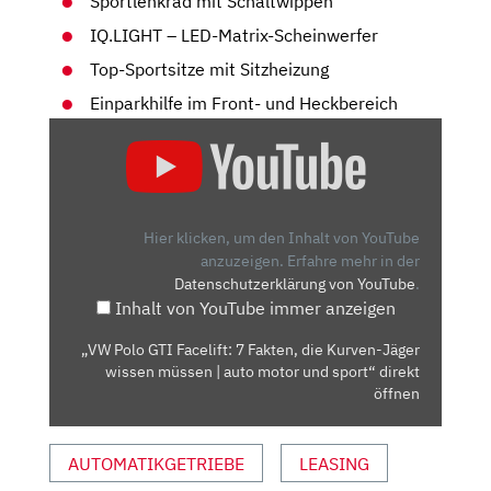
Sportlenkrad mit Schaltwippen
IQ.LIGHT – LED-Matrix-Scheinwerfer
Top-Sportsitze mit Sitzheizung
Einparkhilfe im Front- und Heckbereich
„VW
POLO
GTI
FACELIFT:
7
Hier klicken, um den Inhalt von YouTube
FAKTEN,
anzuzeigen.
Erfahre mehr in der
Datenschutzerklärung von YouTube
.
DIE
Inhalt von YouTube immer anzeigen
KURVEN-
JÄGER
„VW Polo GTI Facelift: 7 Fakten, die Kurven-Jäger
WISSEN
wissen müssen | auto motor und sport“ direkt
MÜSSEN
öffnen
|
AUTO
AUTOMATIKGETRIEBE
LEASING
MOTOR