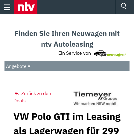
Skip
to
content
Ressorts
Sport
Finden Sie Ihren Neuwagen mit
Börse
Wetter
ntv Autoleasing
TV
Ein Service von
Video
Audio
Angebote ▾
Das Beste
Zurück zu den
Deals
VW Polo GTI im Leasing
als Lagerwagen für 299