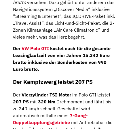
brutto
versehen. Dazu gehört unter anderem das
Navigationssystem „Discover Media“ inklusive
“Streaming & Internet“, das IQ.DRIVE-Paket inkl.
„Travel Assist“, das Licht-und-Sicht-Paket, die 2-
Zonen Klimaanlage „Air Care Climatronic“ und
vieles mehr, was das Herz begehrt.
Der
VW Polo GTI
kostet euch für die gesamte
Leasinglaufzeit von vier Jahren
15.342
Euro
brutto
inklusive der
Sonderkosten
von
990
Euro brutto
.
Der Kampfzwerg leistet 207 PS
Der
Vierzylinder-TSI-Motor
im Polo GTI leistet
207 PS
mit
320 Nm
Drehmoment und fährt bis
zu 240 km/h schnell. Geschaltet wird
automatisch mithilfe eines
7-Gang-
Doppelkupplungsgetriebe
mit Antrieb über die