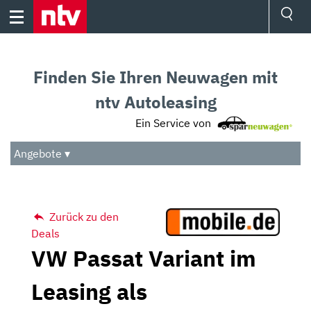
Skip
to
content
Ressorts
Sport
Finden Sie Ihren Neuwagen mit
Börse
Wetter
ntv Autoleasing
TV
Ein Service von
Video
Audio
Angebote ▾
Das Beste
Zurück zu den
Deals
VW Passat Variant im
Leasing als