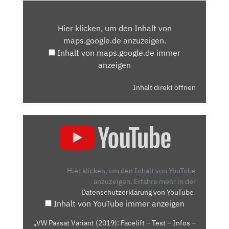
INHALT
VON
Hier klicken, um den Inhalt von
MAPS.GOOGLE.DE
maps.google.de anzuzeigen.
ANZEIGEN
Inhalt von maps.google.de immer
anzeigen
Inhalt direkt öffnen
„VW
PASSAT
VARIANT
(2019):
FACELIFT
Hier klicken, um den Inhalt von YouTube
–
anzuzeigen.
Erfahre mehr in der
Datenschutzerklärung von YouTube
.
TEST
Inhalt von YouTube immer anzeigen
–
INFOS
„VW Passat Variant (2019): Facelift – Test – Infos –