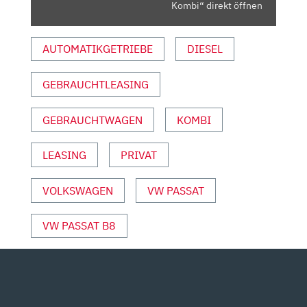
–
Kombi“ direkt öffnen
KOMBI“
VON
AUTOMATIKGETRIEBE
DIESEL
YOUTUBE
ANZEIGEN
GEBRAUCHTLEASING
GEBRAUCHTWAGEN
KOMBI
LEASING
PRIVAT
VOLKSWAGEN
VW PASSAT
VW PASSAT B8