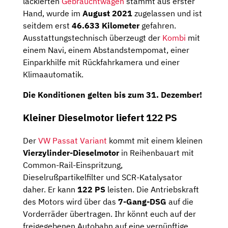
lackierten
Gebrauchtwagen
stammt aus erster
Hand, wurde im
August 2021
zugelassen und ist
seitdem erst
46.633 Kilometer
gefahren.
Ausstattungstechnisch überzeugt der
Kombi
mit
einem Navi, einem Abstandstempomat, einer
Einparkhilfe mit Rückfahrkamera und einer
Klimaautomatik.
Die Konditionen gelten bis zum
31. Dezember
!
Kleiner Dieselmotor liefert 122 PS
Der
VW Passat Variant
kommt mit einem kleinen
Vierzylinder-Dieselmotor
in Reihenbauart mit
Common-Rail-Einspritzung,
Dieselrußpartikelfilter und SCR-Katalysator⁠
daher. Er kann
122 PS
leisten. Die Antriebskraft
des Motors wird über das
7-Gang-DSG
auf die
Vorderräder übertragen. Ihr könnt euch auf der
freigegebenen Autobahn auf eine vernünftige