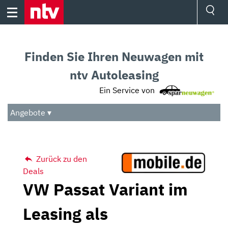
Skip
to
content
Ressorts
Sport
Finden Sie Ihren Neuwagen mit
Börse
Wetter
ntv Autoleasing
TV
Ein Service von
Video
Audio
Angebote ▾
Das Beste
Zurück zu den
Deals
VW Passat Variant im
Leasing als