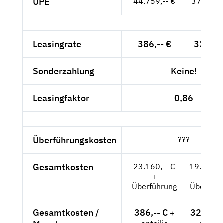
UPE
44.759,-- €
37.613,-
Leasingrate
386,-- €
324,37
Sonderzahlung
Keine!
Leasingfaktor
0,86
Überführungskosten
???
Gesamtkosten
23.160,-- €
19.462,1
+
+
Überführung
Überführ
Gesamtkosten /
386,-- €
324,37 
+
anteilig
anteili