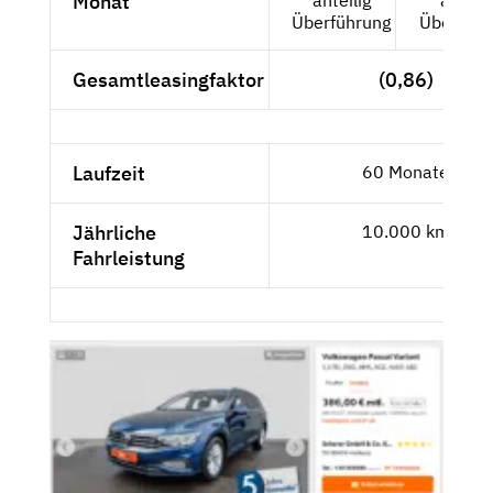
Monat
Überführung
Überführ
Gesamtleasingfaktor
(0,86)
Laufzeit
60 Monate
Jährliche
10.000 km
Fahrleistung