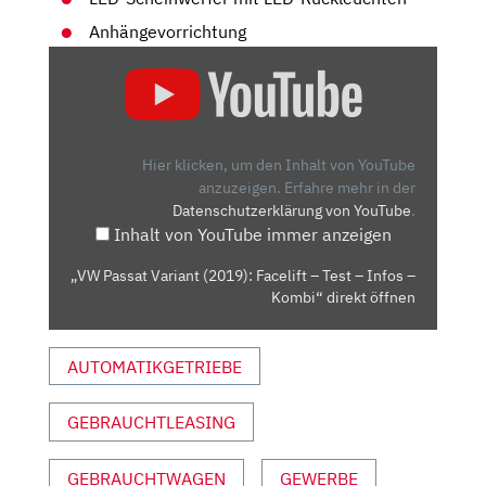
Anhängevorrichtung
„VW
PASSAT
VARIANT
(2019):
FACELIFT
Hier klicken, um den Inhalt von YouTube
–
anzuzeigen.
Erfahre mehr in der
Datenschutzerklärung von YouTube
.
TEST
Inhalt von YouTube immer anzeigen
–
INFOS
„VW Passat Variant (2019): Facelift – Test – Infos –
–
Kombi“ direkt öffnen
KOMBI“
VON
AUTOMATIKGETRIEBE
YOUTUBE
ANZEIGEN
GEBRAUCHTLEASING
GEBRAUCHTWAGEN
GEWERBE