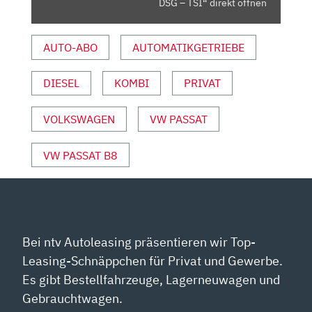
DSG – TSI“ direkt öffnen
–
TSI“
AUTO-ABO
AUTOMATIKGETRIEBE
VON
YOUTUBE
ANZEIGEN
DIESEL
KOMBI
PRIVAT
VOLKSWAGEN
VW PASSAT
VW PASSAT B8
Bei ntv Autoleasing präsentieren wir Top-
Leasing-Schnäppchen für Privat und Gewerbe.
Es gibt Bestellfahrzeuge, Lagerneuwagen und
Gebrauchtwagen.