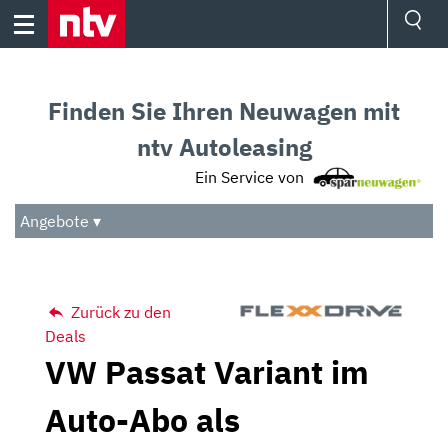
Skip
to
content
Ressorts
Sport
Finden Sie Ihren Neuwagen mit
Börse
Wetter
ntv Autoleasing
TV
Ein Service von
Video
Audio
Angebote ▾
Das Beste
Zurück zu den
Deals
VW Passat Variant im
Auto-Abo als