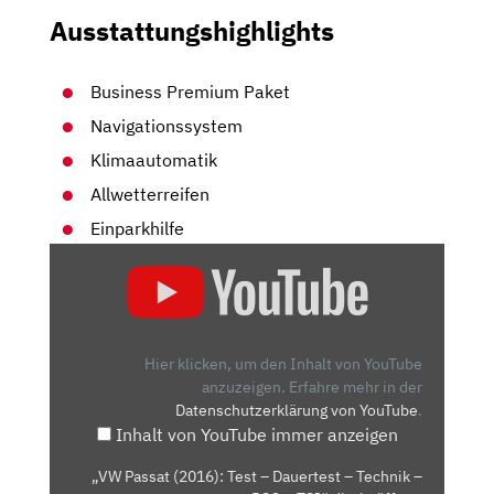
Ausstattungshighlights
Business Premium Paket
Navigationssystem
Klimaautomatik
Allwetterreifen
Einparkhilfe
„VW
PASSAT
(2016):
TEST
–
Hier klicken, um den Inhalt von YouTube
DAUERTEST
anzuzeigen.
Erfahre mehr in der
Datenschutzerklärung von YouTube
.
–
Inhalt von YouTube immer anzeigen
TECHNIK
–
„VW Passat (2016): Test – Dauertest – Technik –
DSG