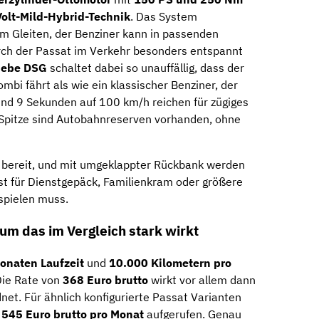
olt-Mild-Hybrid-Technik
. Das System
m Gleiten, der Benziner kann in passenden
ch der Passat im Verkehr besonders entspannt
iebe DSG
schaltet dabei so unauffällig, dass der
bi fährt als wie ein klassischer Benziner, der
und 9 Sekunden auf 100 km/h reichen für zügiges
 Spitze sind Autobahnreserven vorhanden, ohne
 bereit, und mit umgeklappter Rückbank werden
st für Dienstgepäck, Familienkram oder größere
spielen muss.
um das im Vergleich stark wirkt
onaten Laufzeit
und
10.000 Kilometern pro
Die Rate von
368 Euro brutto
wirkt vor allem dann
et. Für ähnlich konfigurierte Passat Varianten
 545 Euro brutto pro Monat
aufgerufen. Genau