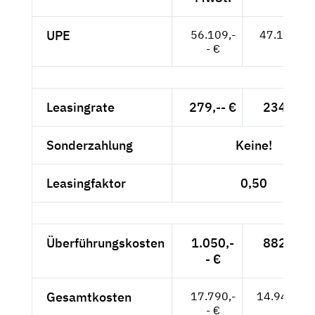
UPE
56.109,-
47.150,-- 
- €
Leasingrate
279,-- €
234,45 
Sonderzahlung
Keine!
Leasingfaktor
0,50
Überführungskosten
1.050,-
882,35 
- €
Gesamtkosten
17.790,-
14.949,58
- €