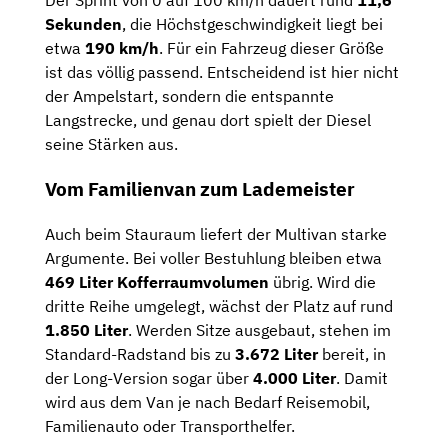
Der Sprint von 0 auf 100 km/h dauert rund
11,6
Sekunden
, die Höchstgeschwindigkeit liegt bei
etwa
190 km/h
. Für ein Fahrzeug dieser Größe
ist das völlig passend. Entscheidend ist hier nicht
der Ampelstart, sondern die entspannte
Langstrecke, und genau dort spielt der Diesel
seine Stärken aus.
Vom Familienvan zum Lademeister
Auch beim Stauraum liefert der Multivan starke
Argumente. Bei voller Bestuhlung bleiben etwa
469 Liter Kofferraumvolumen
übrig. Wird die
dritte Reihe umgelegt, wächst der Platz auf rund
1.850 Liter
. Werden Sitze ausgebaut, stehen im
Standard-Radstand bis zu
3.672 Liter
bereit, in
der Long-Version sogar über
4.000 Liter
. Damit
wird aus dem Van je nach Bedarf Reisemobil,
Familienauto oder Transporthelfer.