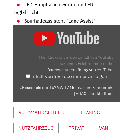
LED-Hauptscheinwerfer mit LED-
Tagfahrlicht
Spurhalteassistent “Lane Assist“
„BESSER
ALS
DER
T6?
VW
Hier klicken, um den Inhalt von YouTube
T7
anzuzeigen.
Erfahre mehr in der
Datenschutzerklärung von YouTube
.
MULTIVAN
Inhalt von YouTube immer anzeigen
IM
FAHRBERICHT
„Besser als der T6? VW T7 Multivan im Fahrbericht
|
| ADAC“ direkt öffnen
ADAC“
VON
AUTOMATIKGETRIEBE
LEASING
YOUTUBE
ANZEIGEN
NUTZFAHRZEUG
PRIVAT
VAN