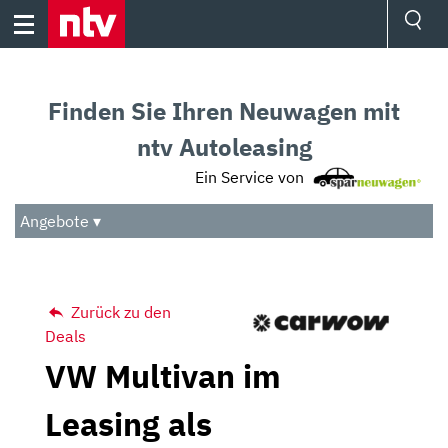
Skip
to
content
Ressorts
Sport
Finden Sie Ihren Neuwagen mit
Börse
Wetter
ntv Autoleasing
TV
Ein Service von
Video
Audio
Angebote ▾
Das Beste
Zurück zu den
Deals
VW Multivan im
Leasing als