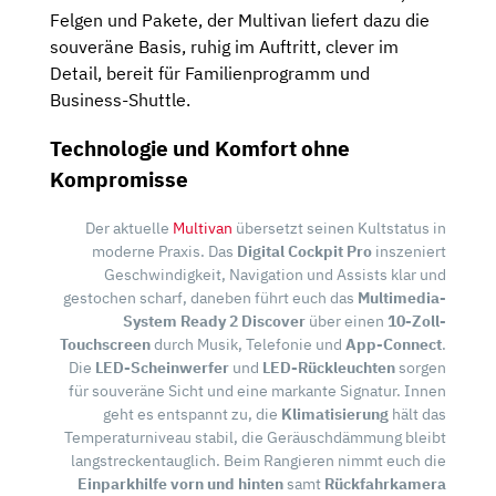
Felgen und Pakete, der Multivan liefert dazu die
souveräne Basis, ruhig im Auftritt, clever im
Detail, bereit für Familienprogramm und
Business-Shuttle.
Technologie und Komfort ohne
Kompromisse
Der aktuelle
Multivan
übersetzt seinen Kultstatus in
moderne Praxis. Das
Digital Cockpit Pro
inszeniert
Geschwindigkeit, Navigation und Assists klar und
gestochen scharf, daneben führt euch das
Multimedia-
System Ready 2 Discover
über einen
10-Zoll-
Touchscreen
durch Musik, Telefonie und
App-Connect
.
Die
LED-Scheinwerfer
und
LED-Rückleuchten
sorgen
für souveräne Sicht und eine markante Signatur. Innen
geht es entspannt zu, die
Klimatisierung
hält das
Temperaturniveau stabil, die Geräuschdämmung bleibt
langstreckentauglich. Beim Rangieren nimmt euch die
Einparkhilfe vorn und hinten
samt
Rückfahrkamera