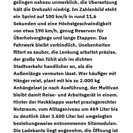
gelingen nahezu unmerklich, die Übersetzung
hält die Drehzahl niedrig. Im Zahlenbild steht
ein Sprint auf
100 km/h in rund 11,6
Sekunden
und eine
Höchstgeschwindigkeit
von etwa 190 km/h
, genug Reserven für
Überholvorgänge und lange Etappen. Das
Fahrwerk bleibt verbindlich, Unebenheiten
filtert es sauber, die Lenkung arbeitet präzise,
der große Van fühlt sich im dichten
Stadtverkehr handlicher an, als die
Außenlänge vermuten lässt. Wer häufiger mit
Hänger reist, plant mit
bis zu 2.000 kg
Anhängelast
je nach Ausführung, der Multivan
bleibt damit Reise- und Arbeitsgerät in einem.
Hinter der Heckklappe wartet praxisgerechter
Nutzraum, vom
Alltagsniveau um 469 Liter
bis
zu deutlich über
3.600 Liter
bei umgelegten
beziehungsweise entnommenen Sitzmodulen.
Die Ladekante liegt angenehm, die Öffnung ist