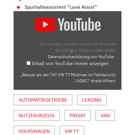
Spurhalteassistent “Lane Assist“
„BESSER
ALS
DER
T6?
VW
Hier klicken, um den Inhalt von YouTube
T7
anzuzeigen.
Erfahre mehr in der
Datenschutzerklärung von YouTube
.
MULTIVAN
Inhalt von YouTube immer anzeigen
IM
FAHRBERICHT
„Besser als der T6? VW T7 Multivan im Fahrbericht
|
| ADAC“ direkt öffnen
ADAC“
VON
AUTOMATIKGETRIEBE
LEASING
YOUTUBE
ANZEIGEN
NUTZFAHRZEUG
PRIVAT
VAN
VOLKSWAGEN
VW T7