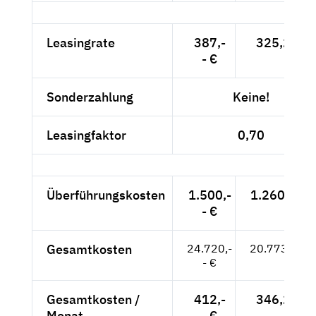
Leasingrate
387,-
325,21 €
- €
Sonderzahlung
Keine!
Leasingfaktor
0,70
Überführungskosten
1.500,-
1.260,50 €
- €
Gesamtkosten
24.720,-
20.773,11 €
- €
Gesamtkosten /
412,-
346,22 €
Monat
- €