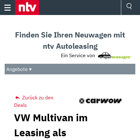
Skip
to
content
Ressorts
Sport
Finden Sie Ihren Neuwagen mit
Börse
Wetter
ntv Autoleasing
TV
Ein Service von
Video
Audio
Angebote ▾
Das Beste
Zurück zu den
Deals
VW Multivan im
Leasing als