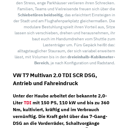
den Stress, enge Parkhäuser verlieren ihren Schrecken.
Familien, Teams und Vielreisende freuen sich über die
Schiebetüren beidseitig
, das erleichtert Einsteigen in
der Stadt und am Flughafenparkplatz gleichermaßen. Die
modulare Bestuhlung spielt ihren Vorteil aus, Sitze
lassen sich verschieben, drehen und herausnehmen, ihr
baut euch im Handumdrehen vom Shuttle zum
Lastenträger um. Fürs Gepäck heißt das:
alltagstauglicher Stauraum, der sich variabel erweitern
lässt, mit Volumen bis in den
dreieinhalb-Kubikmeter-
Bereich
, je nach Konfiguration und Radstand.
VW T7 Multivan 2.0 TDI SCR DSG,
Antrieb und Fahreindruck
Unter der Haube arbeitet der bekannte
2,0-
Liter
TDI
mit
150 PS, 110 kW
und
bis zu 360
Nm
, kultiviert, kräftig und im Verbrauch
vernünftig. Die Kraft geht über das
7-Gang-
DSG
an die Vorderräder, Schaltvorgänge