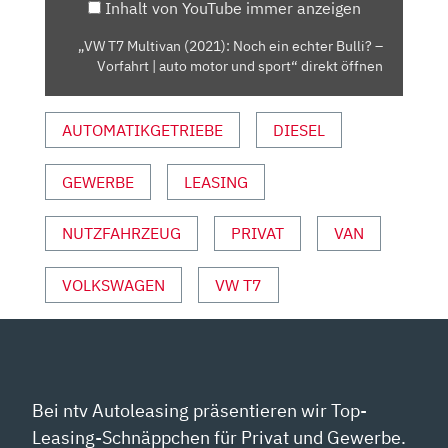
Inhalt von YouTube immer anzeigen
BULLI?
–
„VW T7 Multivan (2021): Noch ein echter Bulli? –
VORFAHRT
Vorfahrt | auto motor und sport“ direkt öffnen
|
AUTO
AUTOMATIKGETRIEBE
DIESEL
MOTOR
UND
SPORT“
GEWERBE
LEASING
VON
YOUTUBE
NUTZFAHRZEUG
PRIVAT
VAN
ANZEIGEN
VOLKSWAGEN
VW T7
Bei ntv Autoleasing präsentieren wir Top-
Leasing-Schnäppchen für Privat und Gewerbe.