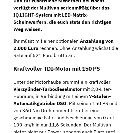
Und für zusätzliche Sicherheit bei Nacht
verfügt der Multivan serienmäßig über das
IQ.LIGHT-System
mit
LED-Matrix-
Scheinwerfern
, die euch stets den richtigen
Weg weisen.
Ihr müsst mit einer optionalen
Anzahlung von
2.000 Euro
rechnen. Ohne Anzahlung wächst die
Rate auf 521 Euro brutto an.
Kraftvoller TDI-Motor mit 150 PS
Unter der Motorhaube brummt ein kraftvoller
Vierzylinder-Turbodieselmotor
mit 2,0-Liter-
Hubraum, in Verbindung mit einem
7-Stufen-
Automatikgetriebe
DSG
. Mit seinen 150 PS und
von 360 Nm Drehmoment bietet er eine
geschmeidige Fahrt und beschleunigt von 0 auf
100 km/h in nur 11,6 Sekunden. Der Multivan
bietet nicht nur Power, sondern auch Platz satt!