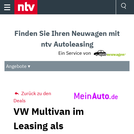
Skip
to
content
Ressorts
Sport
Finden Sie Ihren Neuwagen mit
Börse
Wetter
ntv Autoleasing
TV
Ein Service von
Video
Audio
Angebote ▾
Das Beste
Zurück zu den
Deals
VW Multivan im
Leasing als