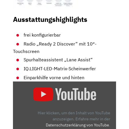
Ausstattungshighlights
frei konfigurierbar
Radio „Ready 2 Discover“ mit 10″-
Touchscreen
Spurhalteassistent „Lane Assist“
IQ.LIGHT-LED-Matrix-Scheinwerfer
Einparkhilfe vorne und hinten
„VW
T7
MULTIVAN
(2021):
NOCH
Hier klicken, um den Inhalt von YouTube
EIN
anzuzeigen.
Erfahre mehr in der
Datenschutzerklärung von YouTube
.
ECHTER