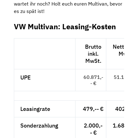
wartet ihr noch? Holt euch euren Multivan, bevor
es zu spät ist!
VW Multivan: Leasing-Kosten
Brutto
Netto exk
inkl.
MwSt.
MwSt.
UPE
60.871,-
51.152,-- 
- €
Leasingrate
479,-- €
402,52 
Sonderzahlung
2.000,-
1.680,67 
- €