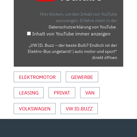
–
DER
Hier klicken, um den Inhalt von YouTube
BESTE
anzuzeigen.
Erfahre mehr in der
Datenschutzerklärung von YouTube
.
BULLI?
Inhalt von YouTube immer anzeigen
ENDLICH
IST
„VW ID. Buzz – der beste Bulli? Endlich ist der
DER
Elektro-Bus ungetarnt! | auto motor und sport“
ELEKTRO-
direkt öffnen
BUS
UNGETARNT!
ELEKTROMOTOR
GEWERBE
|
AUTO
LEASING
PRIVAT
VAN
MOTOR
UND
SPORT“
VOLKSWAGEN
VW ID.BUZZ
VON
YOUTUBE
ANZEIGEN