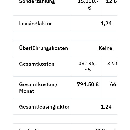
Sonderzahlung
15.000,-
12.605,0
- €
Leasingfaktor
1,24
Überführungskosten
Keine!
Gesamtkosten
38.136,-
32.047,06
- €
Gesamtkosten /
794,50 €
667,65 
Monat
Gesamtleasingfaktor
1,24