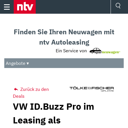
Skip
to
content
Ressorts
Sport
Finden Sie Ihren Neuwagen mit
Börse
Wetter
ntv Autoleasing
TV
Ein Service von
Video
Audio
Angebote ▾
Das Beste
Zurück zu den
Deals
VW ID.Buzz Pro im
Leasing als