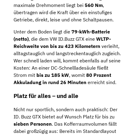
maximale
Drehmoment
liegt
bei
560
Nm
,
übertragen
wird
die
Kraft
über
ein
einstufiges
Getriebe,
direkt,
leise
und
ohne
Schaltpausen.
Unter
dem
Boden
liegt
die
79-
kWh-
Batterie
(
netto)
,
die
dem VW
ID.
Buzz
GTX
eine
WLTP-
Reichweite
von
bis
zu
423
Kilometern
verleiht,
alltagstauglich
und
langstreckentauglich
zugleich.
Wer
schnell
laden
will,
kommt
ebenfalls
auf
seine
Kosten:
An
einer
DC-
Schnellladesäule
fließt
Strom
mit
bis
zu
185
kW
,
womit
80
Prozent
Akkuladung
in
rund
26
Minuten
erreicht
sind.
Platz
für
alles –
und
alle
Nicht
nur
sportlich,
sondern
auch
praktisch:
Der
ID.
Buzz
GTX
bietet
auf
Wunsch
Platz
für
bis
zu
sieben
Personen
.
Das
Kofferraumvolumen
fällt
dabei
großzügig
aus:
Bereits
im
Standardlayout