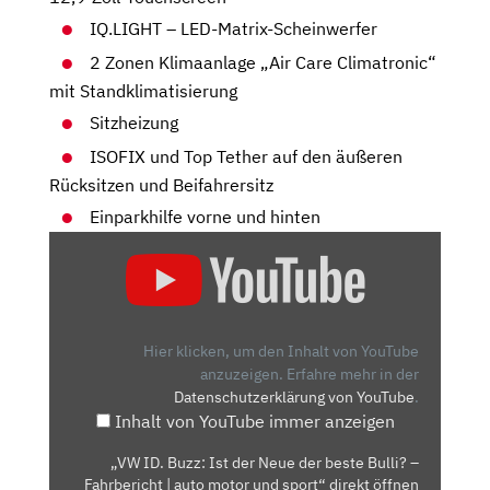
IQ.LIGHT – LED-Matrix-Scheinwerfer
2 Zonen Klimaanlage „Air Care Climatronic“
mit Standklimatisierung
Sitzheizung
ISOFIX und Top Tether auf den äußeren
Rücksitzen und Beifahrersitz
Einparkhilfe vorne und hinten
„VW
ID.
BUZZ:
IST
DER
Hier klicken, um den Inhalt von YouTube
NEUE
anzuzeigen.
Erfahre mehr in der
Datenschutzerklärung von YouTube
.
DER
Inhalt von YouTube immer anzeigen
BESTE
BULLI?
„VW ID. Buzz: Ist der Neue der beste Bulli? –
–
Fahrbericht | auto motor und sport“ direkt öffnen