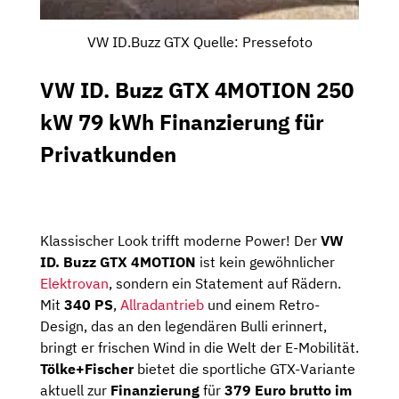
VW ID.Buzz GTX Quelle: Pressefoto
VW ID. Buzz GTX 4MOTION 250
kW 79 kWh Finanzierung für
Privatkunden
Klassischer
Look
trifft
moderne
Power!
Der
VW
ID.
Buzz
GTX
4MOTION
ist
kein
gewöhnlicher
Elektrovan
,
sondern
ein
Statement
auf
Rädern.
Mit
340
PS
,
Allradantrieb
und
einem
Retro-
Design,
das
an
den
legendären
Bulli
erinnert,
bringt
er
frischen
Wind
in
die
Welt
der
E-
Mobilität.
Tölke+
Fischer
bietet
die
sportliche
GTX-
Variante
aktuell
zur
Finanzierung
für
379
Euro
brutto
im