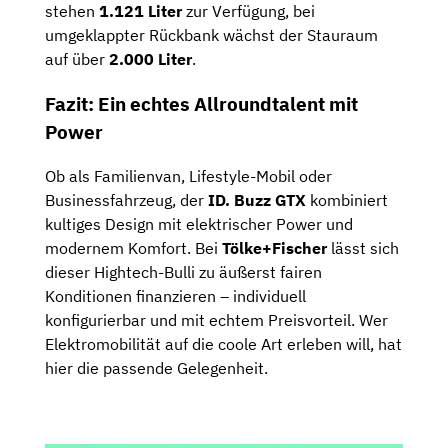
stehen
1.121
Liter
zur
Verfügung,
bei
umgeklappter
Rückbank
wächst
der
Stauraum
auf
über
2.000
Liter
.
Fazit:
Ein
echtes
Allroundtalent
mit
Power
Ob
als
Familienvan,
Lifestyle-
Mobil
oder
Businessfahrzeug,
der
ID.
Buzz
GTX
kombiniert
kultiges
Design
mit
elektrischer
Power
und
modernem
Komfort.
Bei
Tölke+
Fischer
lässt
sich
dieser
Hightech-
Bulli
zu
äußerst
fairen
Konditionen
finanzieren –
individuell
konfigurierbar
und
mit
echtem
Preisvorteil.
Wer
Elektromobilität
auf
die
coole
Art
erleben
will,
hat
hier
die
passende
Gelegenheit.