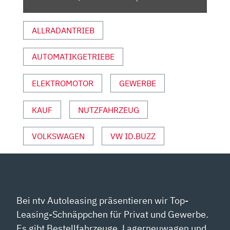
FAHRBERICHT
|
ALLRADANTRIEB
AUTO
MOTOR
UND
AUTOMATIKGETRIEBE
SPORT“
VON
ELEKTROMOTOR
GEWERBE
YOUTUBE
ANZEIGEN
KAUF
NUTZFAHRZEUG
VOLKSWAGEN
VW ID.BUZZ
Bei ntv Autoleasing präsentieren wir Top-
Leasing-Schnäppchen für Privat und Gewerbe.
Es gibt Bestellfahrzeuge, Lagerneuwagen und