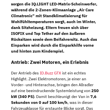
sorgen
die
IQ.
LIGHT
LED-
Matrix-
Scheinwerfer
,
während
die
2-
Zonen-
Klimaanlage „
Air
Care
Climatronic“
mit
Standklimatisierung
für
Wohlfühltemperaturen
sorgt,
auch
im
Winter,
dank
Sitzheizung
.
Eltern
freuen
sich
über
ISOFIX
und
Top
Tether
auf
den
äußeren
Rücksitzen
sowie
dem
Beifahrersitz.
Auch
das
Einparken
wird
durch
die
Einparkhilfe
vorne
und
hinten
zum
Kinderspiel.
Antrieb:
Zwei
Motoren,
ein
Erlebnis
Der
Antrieb
des
ID.
Buzz
GTX
ist
ein
echtes
Highlight.
Zwei
Elektromotoren,
je
einer
an
Vorder-
und
Hinterachse,
bringen
den
Allradler
auf
eine
beeindruckende
Systemleistung
von
250
kW (
340
PS)
.
Damit
beschleunigt
der
Van
in
7,6
Sekunden
von
0
auf
100
km/
h
,
was
in
dieser
Fahrzeugklasse
für
erstaunte
Blicke
sorgt.
Das