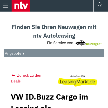
Skip
to
content
Ressorts
Sport
Finden Sie Ihren Neuwagen mit
Börse
Wetter
ntv Autoleasing
TV
Ein Service von
Video
Audio
Angebote ▾
Das Beste
Zurück zu den
Deals
VW ID.Buzz Cargo im