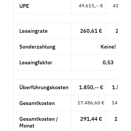
UPE
49.615,-- €
41.693,-
Leasingrate
260,61 €
219,--
Sonderzahlung
Keine!
Leasingfaktor
0,53
Überführungskosten
1.850,-- €
1.554,6
Gesamtkosten
17.486,60 €
14.694,
Gesamtkosten /
291,44 €
244,91
Monat