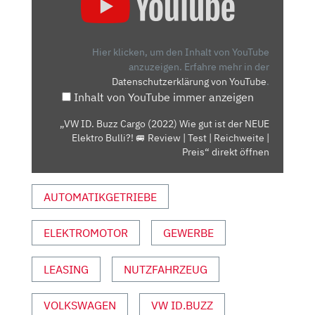
BUZZ
CARGO
(2022)
Hier klicken, um den Inhalt von YouTube
WIE
anzuzeigen.
Erfahre mehr in der
Datenschutzerklärung von YouTube
.
GUT
Inhalt von YouTube immer anzeigen
IST
DER
„VW ID. Buzz Cargo (2022) Wie gut ist der NEUE
NEUE
Elektro Bulli?! 🚐 Review | Test | Reichweite |
ELEKTRO
Preis“ direkt öffnen
BULLI?!
🚐
AUTOMATIKGETRIEBE
REVIEW
|
ELEKTROMOTOR
GEWERBE
TEST
|
REICHWEITE
LEASING
NUTZFAHRZEUG
|
PREIS“
VOLKSWAGEN
VW ID.BUZZ