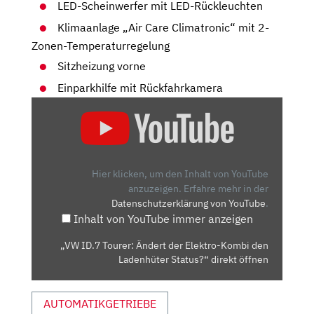
LED-Scheinwerfer mit LED-Rückleuchten
Klimaanlage „Air Care Climatronic“ mit 2-
Zonen-Temperaturregelung
Sitzheizung vorne
Einparkhilfe mit Rückfahrkamera
„VW
ID.7
TOURER:
ÄNDERT
DER
Hier klicken, um den Inhalt von YouTube
ELEKTRO-
anzuzeigen.
Erfahre mehr in der
Datenschutzerklärung von YouTube
.
KOMBI
Inhalt von YouTube immer anzeigen
DEN
LADENHÜTER
„VW ID.7 Tourer: Ändert der Elektro-Kombi den
STATUS?“
Ladenhüter Status?“ direkt öffnen
VON
YOUTUBE
AUTOMATIKGETRIEBE
ANZEIGEN