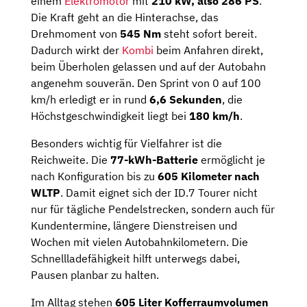
einem
Elektromotor
mit
210 kW, also 286 PS
.
Die Kraft geht an die Hinterachse, das
Drehmoment von
545 Nm
steht sofort bereit.
Dadurch wirkt der
Kombi
beim Anfahren direkt,
beim Überholen gelassen und auf der Autobahn
angenehm souverän. Den Sprint von 0 auf 100
km/h erledigt er in rund
6,6 Sekunden
, die
Höchstgeschwindigkeit liegt bei
180 km/h
.
Besonders wichtig für Vielfahrer ist die
Reichweite. Die
77-kWh-Batterie
ermöglicht je
nach Konfiguration bis zu
605 Kilometer nach
WLTP
. Damit eignet sich der ID.7 Tourer nicht
nur für tägliche Pendelstrecken, sondern auch für
Kundentermine, längere Dienstreisen und
Wochen mit vielen Autobahnkilometern. Die
Schnellladefähigkeit hilft unterwegs dabei,
Pausen planbar zu halten.
Im Alltag stehen
605 Liter Kofferraumvolumen