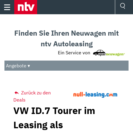
Skip
to
content
Ressorts
Sport
Finden Sie Ihren Neuwagen mit
Börse
Wetter
ntv Autoleasing
TV
Ein Service von
Video
Audio
Angebote ▾
Das Beste
Zurück zu den
Deals
VW ID.7 Tourer im
Leasing als