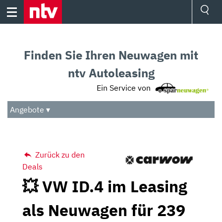
Skip
to
content
Ressorts
Sport
Finden Sie Ihren Neuwagen mit
Börse
Wetter
ntv Autoleasing
TV
Ein Service von
Video
Audio
Angebote ▾
Das Beste
Zurück zu den
Deals
💥 VW ID.4 im Leasing
als Neuwagen für 239