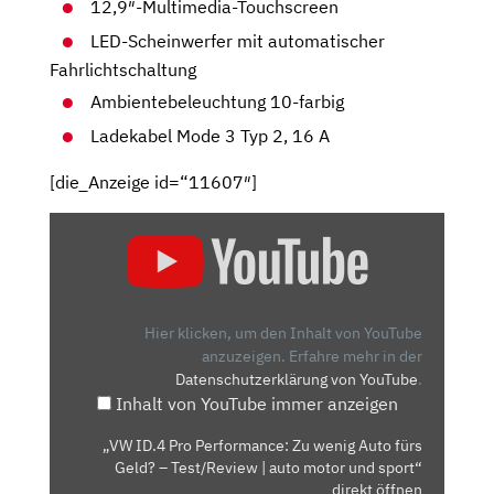
12,9″-Multimedia-Touchscreen
LED-Scheinwerfer mit automatischer
Fahrlichtschaltung
Ambientebeleuchtung 10-farbig
Ladekabel Mode 3 Typ 2, 16 A
[die_Anzeige id=“11607″]
„VW
ID.4
PRO
PERFORMANCE:
ZU
Hier klicken, um den Inhalt von YouTube
WENIG
anzuzeigen.
Erfahre mehr in der
Datenschutzerklärung von YouTube
.
AUTO
Inhalt von YouTube immer anzeigen
FÜRS
GELD?
„VW ID.4 Pro Performance: Zu wenig Auto fürs
–
Geld? – Test/Review | auto motor und sport“
TEST/REVIEW
direkt öffnen