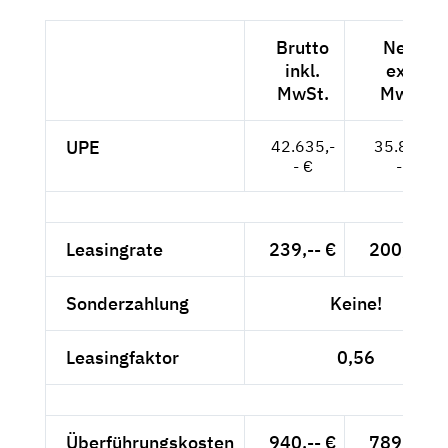
Brutto
Netto
inkl.
exkl.
MwSt.
MwSt.
UPE
42.635,-
35.828,-
- €
- €
Leasingrate
239,-- €
200,84 €
Sonderzahlung
Keine!
Leasingfaktor
0,56
Überführungskosten
940,-- €
789,92 €