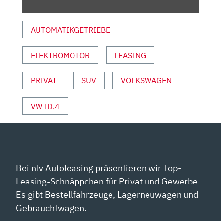
|
AUTO
AUTOMATIKGETRIEBE
MOTOR
UND
ELEKTROMOTOR
LEASING
SPORT“
VON
YOUTUBE
PRIVAT
SUV
VOLKSWAGEN
ANZEIGEN
VW ID.4
Bei ntv Autoleasing präsentieren wir Top-
Leasing-Schnäppchen für Privat und Gewerbe.
Es gibt Bestellfahrzeuge, Lagerneuwagen und
Gebrauchtwagen.