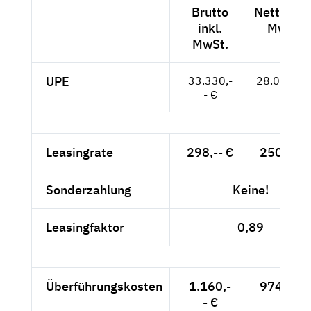
Brutto
Netto exk
inkl.
MwSt.
MwSt.
UPE
33.330,-
28.008,-- 
- €
Leasingrate
298,-- €
250,42 
Sonderzahlung
Keine!
Leasingfaktor
0,89
Überführungskosten
1.160,-
974,79 
- €