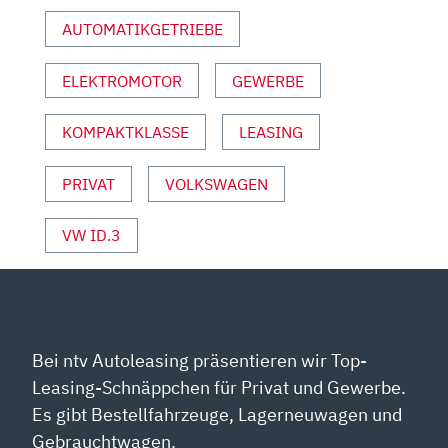
E-
AUTOMATIKGETRIEBE
AUTO
SUPERTEST
ELEKTROMOTOR
GEWERBE
MIT
ALEX
BLOCH
KOMPAKTKLASSE
LEASING
|“
VON
PRIVAT
VOLKSWAGEN
YOUTUBE
ANZEIGEN
VW ID.3
Bei ntv Autoleasing präsentieren wir Top-
Leasing-Schnäppchen für Privat und Gewerbe.
Es gibt Bestellfahrzeuge, Lagerneuwagen und
Gebrauchtwagen.