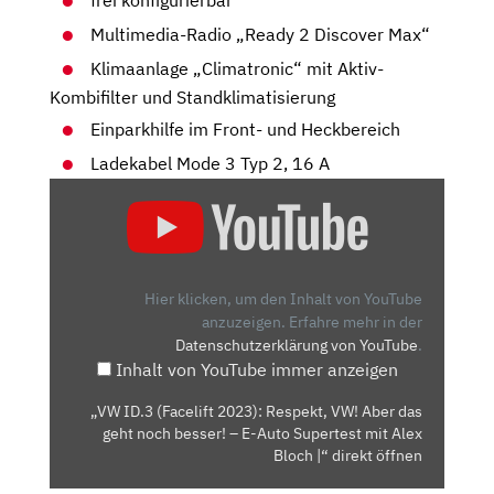
frei konfigurierbar
Multimedia-Radio „Ready 2 Discover Max“
Klimaanlage „Climatronic“ mit Aktiv-
Kombifilter und Standklimatisierung
Einparkhilfe im Front- und Heckbereich
Ladekabel Mode 3 Typ 2, 16 A
„VW
ID.3
(FACELIFT
2023):
RESPEKT,
Hier klicken, um den Inhalt von YouTube
VW!
anzuzeigen.
Erfahre mehr in der
Datenschutzerklärung von YouTube
.
ABER
Inhalt von YouTube immer anzeigen
DAS
GEHT
„VW ID.3 (Facelift 2023): Respekt, VW! Aber das
NOCH
geht noch besser! – E-Auto Supertest mit Alex
BESSER!
Bloch |“ direkt öffnen
–