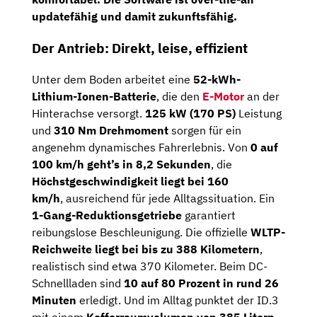
updatefähig und damit zukunftsfähig.
Der Antrieb: Direkt, leise, effizient
Unter dem Boden arbeitet eine
52-kWh-
Lithium-Ionen-Batterie
, die den
E-Motor
an der
Hinterachse versorgt.
125 kW (170 PS)
Leistung
und
310 Nm Drehmoment
sorgen für ein
angenehm dynamisches Fahrerlebnis. Von
0 auf
100 km/h geht’s in 8,2 Sekunden
, die
Höchstgeschwindigkeit liegt bei 160
km/h
, ausreichend für jede Alltagssituation. Ein
1-Gang-Reduktionsgetriebe
garantiert
reibungslose Beschleunigung. Die offizielle
WLTP-
Reichweite liegt bei bis zu 388 Kilometern
,
realistisch sind etwa 370 Kilometer. Beim DC-
Schnellladen sind
10 auf 80 Prozent in rund 26
Minuten
erledigt. Und im Alltag punktet der ID.3