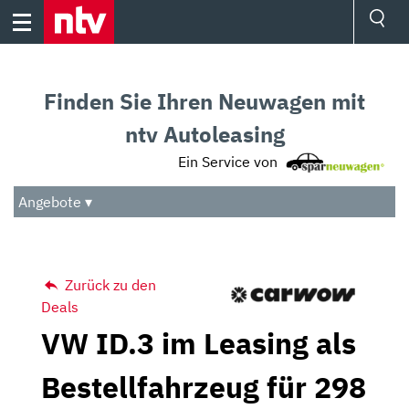
Skip
to
content
Ressorts
Sport
Finden Sie Ihren Neuwagen mit
Börse
Wetter
ntv Autoleasing
TV
Ein Service von
Video
Audio
Angebote ▾
Das Beste
Zurück zu den
Deals
VW ID.3 im Leasing als
Bestellfahrzeug für 298