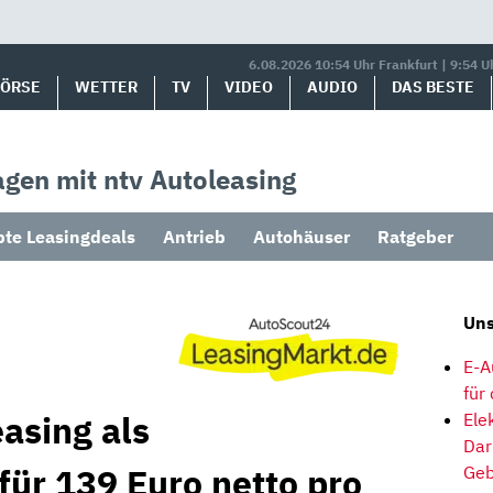
6.08.2026 10:54 Uhr Frankfurt | 9:54 U
BÖRSE
WETTER
TV
VIDEO
AUDIO
DAS BESTE
gen mit ntv Autoleasing
bte Leasingdeals
Antrieb
Autohäuser
Ratgeber
Uns
E-A
für
asing als
Ele
Dar
für 139 Euro netto pro
Geb