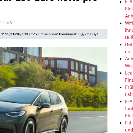
E-A
Ele
Anh
 11:49
WM-
ihr
t: 15,3 kWh/100 km* • Emissionen: kombiniert: 0 g/km CO
*
2
Buß
Det
der
Anh
Wis
Lea
Fin
Frü
Fah
E-A
fun
Ele
Fah
und