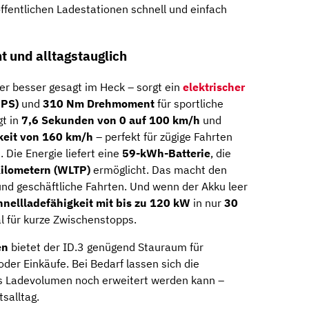
ffentlichen Ladestationen schnell und einfach
t und alltagstauglich
er besser gesagt im Heck – sorgt ein
elektrischer
 PS)
und
310 Nm Drehmoment
für sportliche
gt in
7,6 Sekunden von 0 auf 100 km/h
und
eit von 160 km/h
– perfekt für zügige Fahrten
 Die Energie liefert eine
59-kWh-Batterie
, die
Kilometern (WLTP)
ermöglicht. Das macht den
 und geschäftliche Fahrten. Und wenn der Akku leer
hnellladefähigkeit mit bis zu 120 kW
in nur
30
l für kurze Zwischenstopps.
en
bietet der ID.3 genügend Stauraum für
der Einkäufe. Bei Bedarf lassen sich die
s Ladevolumen noch erweitert werden kann –
tsalltag.