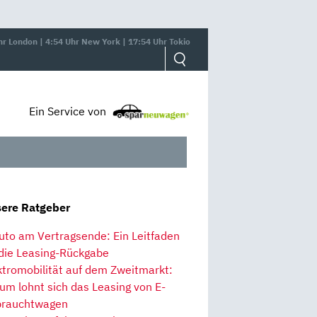
hr London | 4:54 Uhr New York | 17:54 Uhr Tokio
Ein Service von
ere Ratgeber
uto am Vertragsende: Ein Leitfaden
 die Leasing-Rückgabe
ktromobilität auf dem Zweitmarkt:
um lohnt sich das Leasing von E-
rauchtwagen