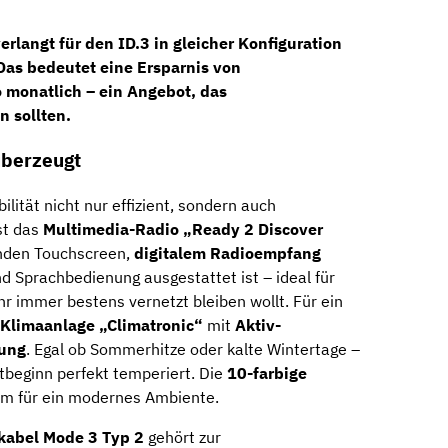
erlangt für den ID.3 in gleicher Konfiguration
 Das bedeutet eine Ersparnis von
o monatlich
– ein Angebot, das
 sollten.
überzeugt
ilität nicht nur effizient, sondern auch
st das
Multimedia-Radio „Ready 2 Discover
enden Touchscreen,
digitalem Radioempfang
d Sprachbedienung ausgestattet ist – ideal für
ihr immer bestens vernetzt bleiben wollt. Für ein
Klimaanlage „Climatronic“
mit
Aktiv-
rung
. Egal ob Sommerhitze oder kalte Wintertage –
tbeginn perfekt temperiert. Die
10-farbige
m für ein modernes Ambiente.
kabel Mode 3 Typ 2
gehört zur