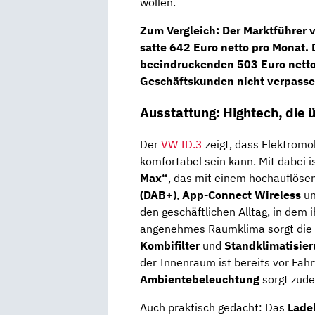
wollen.
Zum Vergleich: Der Marktführer v
satte
642 Euro netto pro Monat
.
beeindruckenden
503 Euro nett
Geschäftskunden nicht verpassen
Ausstattung: Hightech, die 
Der
VW ID.3
zeigt, dass Elektromob
komfortabel sein kann. Mit dabei i
Max“
, das mit einem hochauflös
(DAB+)
,
App-Connect Wireless
un
den geschäftlichen Alltag, in dem 
angenehmes Raumklima sorgt die
Kombifilter
und
Standklimatisie
der Innenraum ist bereits vor Fahr
Ambientebeleuchtung
sorgt zude
Auch praktisch gedacht: Das
Lade