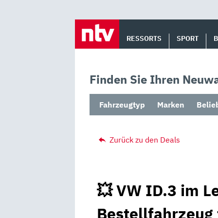
Skip
to
RESSORTS
SPORT
content
Finden Sie Ihren Neuwa
Fahrzeugtyp
Marken
Belie
Zurück zu den Deals
💥 VW ID.3 im Le
Bestellfahrzeug 