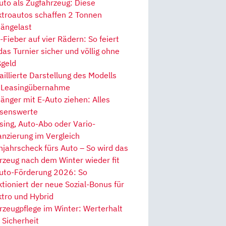
uto als Zugfahrzeug: Diese
ktroautos schaffen 2 Tonnen
ängelast
Fieber auf vier Rädern: So feiert
 das Turnier sicher und völlig ohne
geld
aillierte Darstellung des Modells
 Leasingübernahme
änger mit E-Auto ziehen: Alles
senswerte
sing, Auto-Abo oder Vario-
anzierung im Vergleich
hjahrscheck fürs Auto – So wird das
rzeug nach dem Winter wieder fit
uto-Förderung 2026: So
ktioniert der neue Sozial-Bonus für
ktro und Hybrid
rzeugpflege im Winter: Werterhalt
 Sicherheit