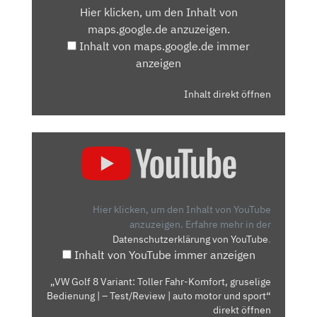
Hier klicken, um den Inhalt von
MAPS.GOOGLE.DE
maps.google.de anzuzeigen.
ANZEIGEN
Inhalt von maps.google.de immer
anzeigen
Inhalt direkt öffnen
„VW
GOLF
8
VARIANT:
TOLLER
Hier klicken, um den Inhalt von YouTube
FAHR-
anzuzeigen.
Erfahre mehr in der
Datenschutzerklärung von YouTube
.
KOMFORT,
Inhalt von YouTube immer anzeigen
GRUSELIGE
BEDIENUNG
„VW Golf 8 Variant: Toller Fahr-Komfort, gruselige
|
Bedienung | – Test/Review | auto motor und sport“
–
direkt öffnen