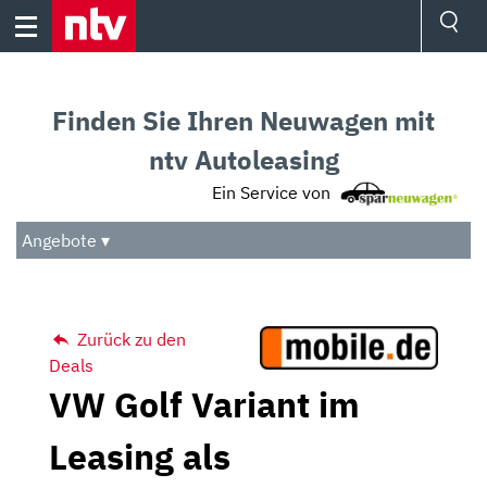
Skip
to
content
Ressorts
Sport
Finden Sie Ihren Neuwagen mit
Börse
Wetter
ntv Autoleasing
TV
Ein Service von
Video
Audio
Angebote ▾
Das Beste
Zurück zu den
Deals
VW Golf Variant im
Leasing als