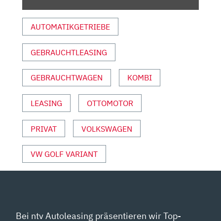
TEST/REVIEW
|
AUTOMATIKGETRIEBE
AUTO
MOTOR
GEBRAUCHTLEASING
UND
SPORT“
VON
GEBRAUCHTWAGEN
KOMBI
YOUTUBE
ANZEIGEN
LEASING
OTTOMOTOR
PRIVAT
VOLKSWAGEN
VW GOLF VARIANT
Bei ntv Autoleasing präsentieren wir Top-