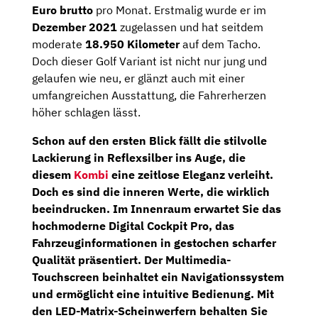
Euro brutto
pro Monat. Erstmalig wurde er im
Dezember 2021
zugelassen und hat seitdem
moderate
18.950 Kilometer
auf dem Tacho.
Doch dieser Golf Variant ist nicht nur jung und
gelaufen wie neu, er glänzt auch mit einer
umfangreichen Ausstattung, die Fahrerherzen
höher schlagen lässt.
Schon auf den ersten Blick fällt die stilvolle
Lackierung in Reflexsilber ins Auge, die
diesem
Kombi
eine zeitlose Eleganz verleiht.
Doch es sind die inneren Werte, die wirklich
beeindrucken. Im Innenraum erwartet Sie das
hochmoderne
Digital Cockpit Pro
, das
Fahrzeuginformationen in gestochen scharfer
Qualität präsentiert. Der
Multimedia-
Touchscreen
beinhaltet ein
Navigationssystem
und ermöglicht eine intuitive Bedienung. Mit
den
LED-Matrix-Scheinwerfern
behalten Sie