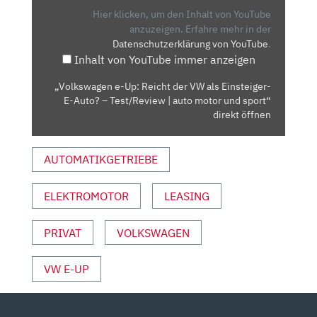
DER
Hier klicken, um den Inhalt von YouTube
VW
anzuzeigen.
Erfahre mehr in der
Datenschutzerklärung von YouTube
.
ALS
Inhalt von YouTube immer anzeigen
EINSTEIGER-
E-
„Volkswagen e-Up: Reicht der VW als Einsteiger-
AUTO?
E-Auto? – Test/Review | auto motor und sport“
–
direkt öffnen
TEST/REVIEW
|
AUTOMATIKGETRIEBE
AUTO
MOTOR
ELEKTROMOTOR
LEASING
UND
SPORT“
VON
PRIVAT
VOLKSWAGEN
YOUTUBE
ANZEIGEN
VW E-UP