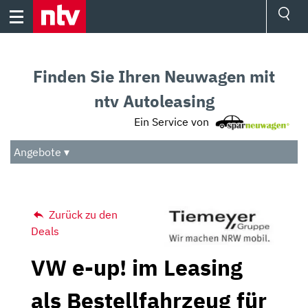
Skip
to
content
Ressorts
Sport
Finden Sie Ihren Neuwagen mit
Börse
Wetter
ntv Autoleasing
TV
Ein Service von
Video
Audio
Angebote ▾
Das Beste
Zurück zu den
Deals
VW e-up! im Leasing
als Bestellfahrzeug für