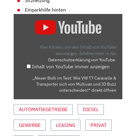
Sitzheizung
Einparkhilfe hinten
„NEUER
BULLI
IM
TEST:
WIE
Hier klicken, um den Inhalt von YouTube
VW
anzuzeigen.
Erfahre mehr in der
Datenschutzerklärung von YouTube
.
T7
Inhalt von YouTube immer anzeigen
CARAVELLE
&
„Neuer Bulli im Test: Wie VW T7 Caravelle &
TRANSPORTER
Transporter sich von Multivan und ID Buzz
SICH
unterscheiden!“ direkt öffnen
VON
MULTIVAN
AUTOMATIKGETRIEBE
DIESEL
UND
ID
GEWERBE
LEASING
PRIVAT
BUZZ
UNTERSCHEIDEN!“