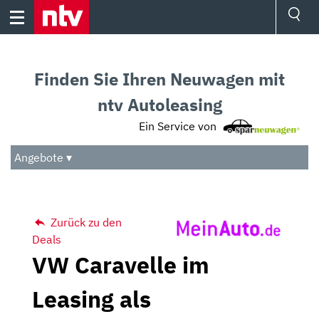
Skip
to
content
Ressorts
Sport
Finden Sie Ihren Neuwagen mit
Börse
Wetter
ntv Autoleasing
TV
Ein Service von
Video
Audio
Angebote ▾
Das Beste
Zurück zu den
Deals
VW Caravelle im
Leasing als