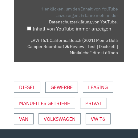
BEACH
(2021)
Hier klicken, um den Inhalt von YouTube
MEINE
anzuzeigen.
Erfahre mehr in der
Datenschutzerklärung von YouTube
.
BULLI
Inhalt von YouTube immer anzeigen
CAMPER
ROOMTOUR!
„VW T6.1 California Beach (2021) Meine Bulli
⛺
Camper Roomtour! ⛺ Review | Test | Dachzelt |
REVIEW
Miniküche“ direkt öffnen
|
TEST
|
DACHZELT
DIESEL
GEWERBE
LEASING
|
MINIKÜCHE“
MANUELLES GETRIEBE
PRIVAT
VON
YOUTUBE
ANZEIGEN
VAN
VOLKSWAGEN
VW T6