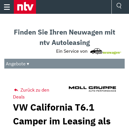
Skip
to
content
Ressorts
Sport
Finden Sie Ihren Neuwagen mit
Börse
Wetter
ntv Autoleasing
TV
Ein Service von
Video
Audio
Angebote ▾
Das Beste
Zurück zu den
Deals
VW California T6.1
Camper im Leasing als