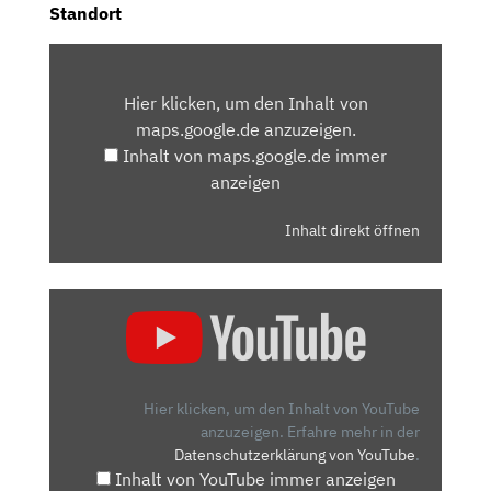
Standort
INHALT
VON
Hier klicken, um den Inhalt von
MAPS.GOOGLE.DE
maps.google.de anzuzeigen.
ANZEIGEN
Inhalt von maps.google.de immer
anzeigen
Inhalt direkt öffnen
„2021
VOLKSWAGEN
VW
ARTEON
SHOOTING
Hier klicken, um den Inhalt von YouTube
BRAKE
anzuzeigen.
Erfahre mehr in der
Datenschutzerklärung von YouTube
.
R
Inhalt von YouTube immer anzeigen
4MOTION