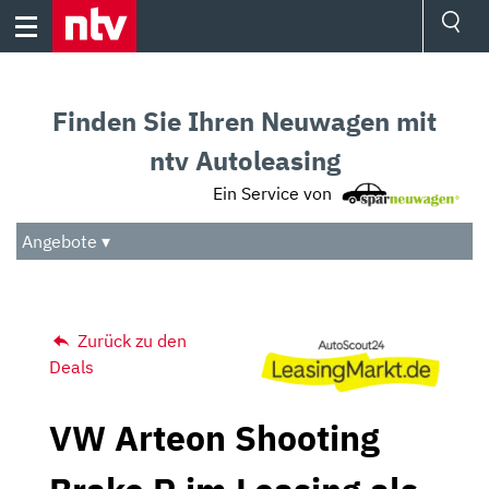
Skip
to
content
Ressorts
Sport
Finden Sie Ihren Neuwagen mit
Börse
Wetter
ntv Autoleasing
TV
Ein Service von
Video
Audio
Angebote ▾
Das Beste
Zurück zu den
Deals
VW Arteon Shooting