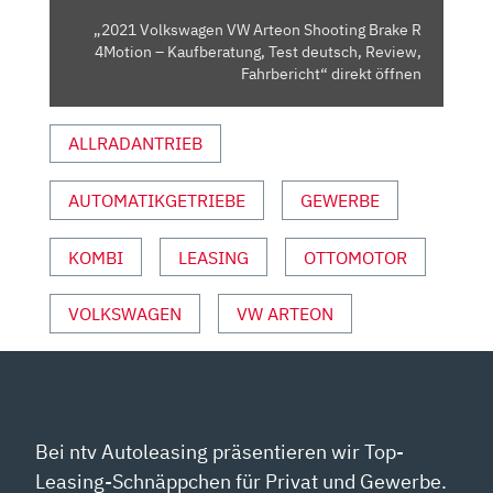
–
„2021 Volkswagen VW Arteon Shooting Brake R
KAUFBERATUNG,
4Motion – Kaufberatung, Test deutsch, Review,
TEST
Fahrbericht“ direkt öffnen
DEUTSCH,
REVIEW,
ALLRADANTRIEB
FAHRBERICHT“
VON
AUTOMATIKGETRIEBE
GEWERBE
YOUTUBE
ANZEIGEN
KOMBI
LEASING
OTTOMOTOR
VOLKSWAGEN
VW ARTEON
Bei ntv Autoleasing präsentieren wir Top-
Leasing-Schnäppchen für Privat und Gewerbe.