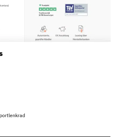
s
portlenkrad