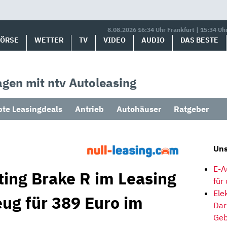
8.08.2026 16:34 Uhr Frankfurt | 15:34 Uh
BÖRSE
WETTER
TV
VIDEO
AUDIO
DAS BESTE
gen mit ntv Autoleasing
bte Leasingdeals
Antrieb
Autohäuser
Ratgeber
Uns
E-A
ing Brake R im Leasing
für
Ele
eug für 389 Euro im
Dar
Geb