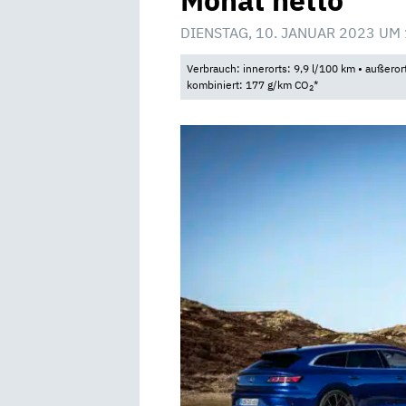
Monat netto
DIENSTAG, 10. JANUAR 2023 UM
Verbrauch: innerorts: 9,9 l/100 km • außeror
kombiniert: 177 g/km CO
*
2