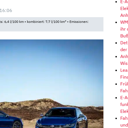
E-A
Ele
 16:06
Anh
WM-
ts: 6,4 l/100 km • kombiniert: 7,7 l/100 km* • Emissionen:
ihr
Buß
Det
der
Anh
Wis
Lea
Fin
Frü
Fah
E-A
fun
Ele
Fah
und