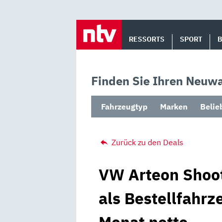
Skip
to
RESSORTS
SPORT
content
Finden Sie Ihren Neuwa
Fahrzeugtyp
Marken
Belie
Zurück zu den Deals
VW Arteon Shoot
als Bestellfahrz