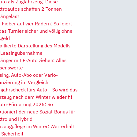
uto als Zugfahrzeug: Diese
ktroautos schaffen 2 Tonnen
ängelast
Fieber auf vier Rädern: So feiert
 das Turnier sicher und völlig ohne
geld
aillierte Darstellung des Modells
 Leasingübernahme
änger mit E-Auto ziehen: Alles
senswerte
sing, Auto-Abo oder Vario-
anzierung im Vergleich
hjahrscheck fürs Auto – So wird das
rzeug nach dem Winter wieder fit
uto-Förderung 2026: So
ktioniert der neue Sozial-Bonus für
ktro und Hybrid
rzeugpflege im Winter: Werterhalt
 Sicherheit