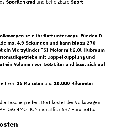
res
Sportlenkrad
und beheizbare
Sport-
olkswagen seid ihr flott unterwegs. Für den 0–
rade mal 4,9 Sekunden und kann bis zu 270
st ein Vierzylinder TSI-Motor mit 2,0l-Hubraum
utomatikgetriebe mit Doppelkupplung
und
at ein Volumen von 565 Liter und lässt sich auf
zeit von
36 Monaten
und
10.000 Kilometer
 die Tasche greifen. Dort kostet der Volkswagen
 OPF DSG 4MOTION monatlich 697 Euro netto.
osten