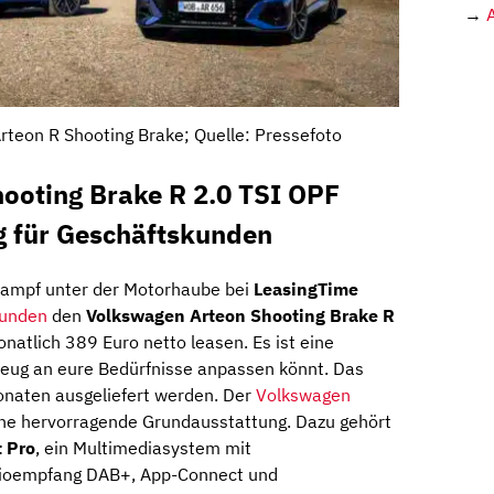
→
teon R Shooting Brake; Quelle: Pressefoto
ooting Brake R 2.0 TSI OPF
 für Geschäftskunden
 Dampf unter der Motorhaube bei
LeasingTime
kunden
den
Volkswagen Arteon Shooting Brake R
natlich 389 Euro netto leasen. Es ist eine
hrzeug an eure Bedürfnisse anpassen könnt. Das
Monaten ausgeliefert werden. Der
Volkswagen
ine hervorragende Grundausstattung. Dazu gehört
t Pro
, ein Multimediasystem mit
adioempfang DAB+, App-Connect und