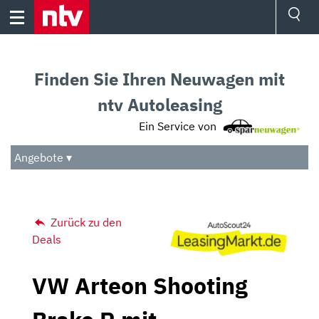
Skip
to
content
Ressorts
Sport
Finden Sie Ihren Neuwagen mit
Börse
Wetter
ntv Autoleasing
TV
Ein Service von
Video
Audio
Angebote ▾
Das Beste
Zurück zu den
Deals
VW Arteon Shooting