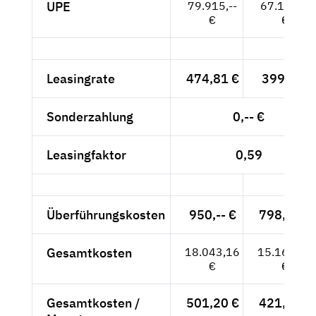
UPE
79.915,--
67.155,--
€
€
Leasingrate
474,81 €
399,-- €
Sonderzahlung
0,-- €
Leasingfaktor
0,59
Überführungskosten
950,-- €
798,32 €
Gesamtkosten
18.043,16
15.162,32
€
€
Gesamtkosten /
501,20 €
421,18 €