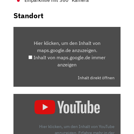
Standort
INHALT
VON
Hier klicken, um den Inhalt von
MAPS.GOOGLE.DE
maps.google.de anzuzeigen.
ANZEIGEN
Inhalt von maps.google.de immer
anzeigen
Inhalt direkt öffnen
„VW
ARTEON
SHOOTING
BRAKE
R
Hier klicken, um den Inhalt von YouTube
(2020):
anzuzeigen.
Erfahre mehr in der