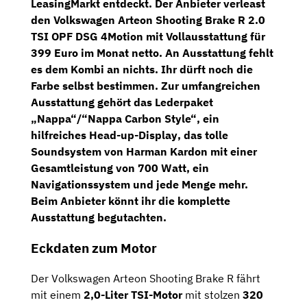
LeasingMarkt
entdeckt. Der Anbieter verleast
den
Volkswagen Arteon Shooting Brake R 2.0
TSI OPF DSG 4Motion
mit Vollausstattung für
399 Euro im Monat netto
. An Ausstattung fehlt
es dem Kombi an nichts. Ihr dürft noch die
Farbe selbst bestimmen. Zur umfangreichen
Ausstattung gehört das
Lederpaket
„Nappa“/“Nappa Carbon Style“
, ein
hilfreiches
Head-up-Display
, das tolle
Soundsystem
von
Harman Kardon
mit einer
Gesamtleistung von 700 Watt, ein
Navigationssystem
und jede Menge mehr.
Beim Anbieter könnt ihr die komplette
Ausstattung begutachten.
Eckdaten zum Motor
Der Volkswagen Arteon Shooting Brake R fährt
mit einem
2,0-Liter TSI-Motor
mit stolzen
320