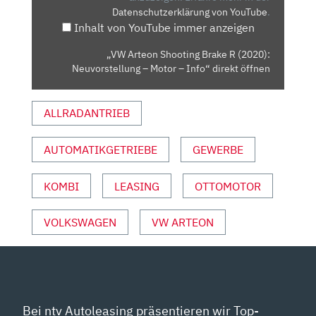
Datenschutzerklärung von YouTube
.
NEUVORSTELLUNG
Inhalt von YouTube immer anzeigen
–
MOTOR
„VW Arteon Shooting Brake R (2020):
–
Neuvorstellung – Motor – Info“ direkt öffnen
INFO“
VON
ALLRADANTRIEB
YOUTUBE
ANZEIGEN
AUTOMATIKGETRIEBE
GEWERBE
KOMBI
LEASING
OTTOMOTOR
VOLKSWAGEN
VW ARTEON
Bei ntv Autoleasing präsentieren wir Top-