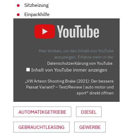
Sitzheizung
Einparkhilfe
„VW
ARTEON
SHOOTING
BRAKE
(2021):
Hier klicken, um den Inhalt von YouTube
DER
anzuzeigen.
Erfahre mehr in der
Datenschutzerklärung von YouTube
.
BESSERE
Inhalt von YouTube immer anzeigen
PASSAT
VARIANT?
„VW Arteon Shooting Brake (2021): Der bessere
–
Passat Variant? – Test/Review | auto motor und
TEST/REVIEW
sport“ direkt öffnen
|
AUTO
AUTOMATIKGETRIEBE
DIESEL
MOTOR
UND
GEBRAUCHTLEASING
GEWERBE
SPORT“