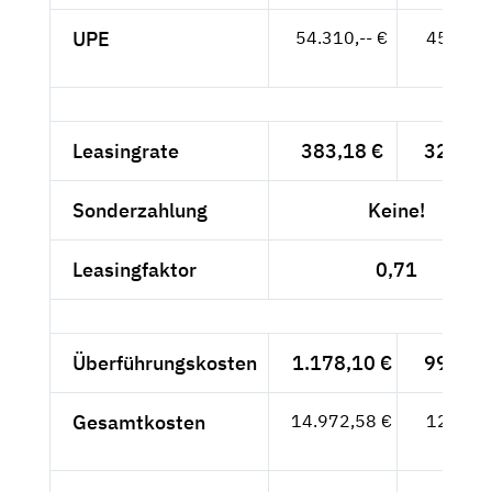
UPE
54.310,-- €
45.639,
- €
Leasingrate
383,18 €
322,-- 
Sonderzahlung
Keine!
Leasingfaktor
0,71
Überführungskosten
1.178,10 €
990,-- 
Gesamtkosten
14.972,58 €
12.582,
- €