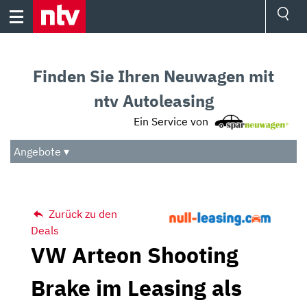
Skip
to
content
Ressorts
Sport
Finden Sie Ihren Neuwagen mit
Börse
Wetter
ntv Autoleasing
TV
Ein Service von
Video
Audio
Angebote ▾
Das Beste
Zurück zu den
Deals
VW Arteon Shooting
Brake im Leasing als