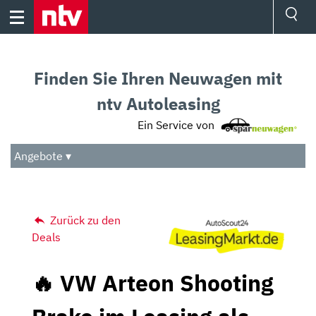
Skip
to
content
Ressorts
Sport
Finden Sie Ihren Neuwagen mit
Börse
Wetter
ntv Autoleasing
TV
Ein Service von
Video
Audio
Angebote ▾
Das Beste
Zurück zu den
Deals
🔥 VW Arteon Shooting