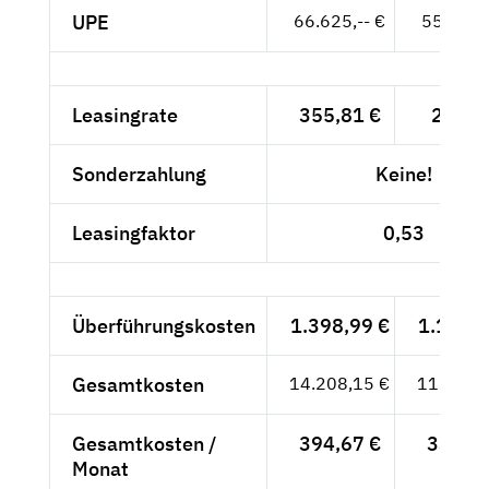
UPE
66.625,-- €
55.987,-
Leasingrate
355,81 €
299,--
Sonderzahlung
Keine!
Leasingfaktor
0,53
Überführungskosten
1.398,99 €
1.175,6
Gesamtkosten
14.208,15 €
11.939,
Gesamtkosten /
394,67 €
331,66
Monat