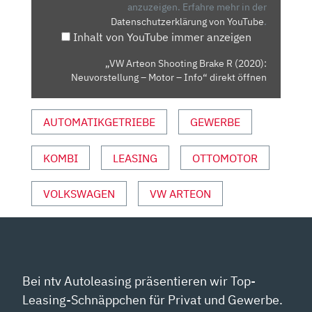
(2020):
anzuzeigen.
Erfahre mehr in der
Datenschutzerklärung von YouTube
.
NEUVORSTELLUNG
Inhalt von YouTube immer anzeigen
–
MOTOR
„VW Arteon Shooting Brake R (2020):
–
Neuvorstellung – Motor – Info“ direkt öffnen
INFO“
VON
AUTOMATIKGETRIEBE
GEWERBE
YOUTUBE
ANZEIGEN
KOMBI
LEASING
OTTOMOTOR
VOLKSWAGEN
VW ARTEON
Bei ntv Autoleasing präsentieren wir Top-
Leasing-Schnäppchen für Privat und Gewerbe.