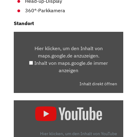
Head-up-Display
360°-Parkkamera
Standort
INHALT
VON
Hier klicken, um den Inhalt von
MAPS.GOOGLE.DE
maps.google.de anzuzeigen.
ANZEIGEN
Inhalt von maps.google.de immer
anzeigen
Inhalt direkt öffnen
„VW
ARTEON
SHOOTING
BRAKE
R
Hier klicken, um den Inhalt von YouTube