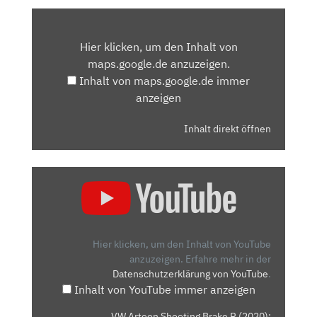
INHALT
VON
Hier klicken, um den Inhalt von
MAPS.GOOGLE.DE
maps.google.de anzuzeigen.
ANZEIGEN
Inhalt von maps.google.de immer
anzeigen
Inhalt direkt öffnen
„VW
ARTEON
SHOOTING
BRAKE
R
Hier klicken, um den Inhalt von YouTube
(2020):
anzuzeigen.
Erfahre mehr in der
Datenschutzerklärung von YouTube
.
NEUVORSTELLUNG
Inhalt von YouTube immer anzeigen
–
MOTOR
„VW Arteon Shooting Brake R (2020):