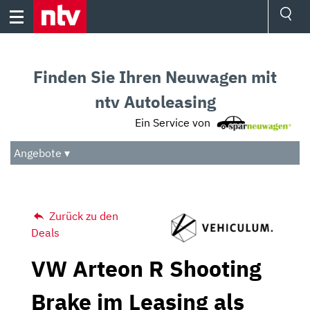
Skip
to
content
Ressorts
Sport
Finden Sie Ihren Neuwagen mit
Börse
Wetter
ntv Autoleasing
TV
Ein Service von
Video
Audio
Angebote ▾
Das Beste
Zurück zu den
Deals
VW Arteon R Shooting
Brake im Leasing als