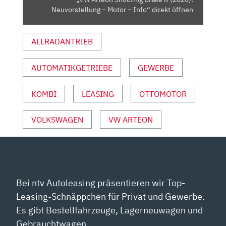
–
Neuvorstellung – Motor – Info“ direkt öffnen
INFO“
VON
ALLRADANTRIEB
YOUTUBE
ANZEIGEN
AUTOMATIKGETRIEBE
GEWERBE
KOMBI
LEASING
OTTOMOTOR
VOLKSWAGEN
VW ARTEON
Bei ntv Autoleasing präsentieren wir Top-
Leasing-Schnäppchen für Privat und Gewerbe.
Es gibt Bestellfahrzeuge, Lagerneuwagen und
Gebrauchtwagen.