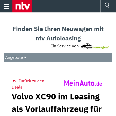
Skip
to
content
Ressorts
Sport
Finden Sie Ihren Neuwagen mit
Börse
Wetter
ntv Autoleasing
TV
Ein Service von
Video
Audio
Angebote ▾
Das Beste
Zurück zu den
Deals
Volvo XC90 im Leasing
als Vorlauffahrzeug für