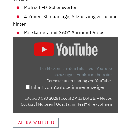
Matrix-LED-Scheinwerfer
4-Zonen-Klimaanlage, Sitzheizung vorne und
hinten
Parkkamera mit 360°-Surround-View
„VOLVO
XC90
2025
FACELIFT:
ALLE
Hier klicken, um den Inhalt von YouTube
DETAILS
anzuzeigen.
Erfahre mehr in der
Datenschutzerklärung von YouTube
.
–
Inhalt von YouTube immer anzeigen
NEUES
COCKPIT
„Volvo XC90 2025 Facelift: Alle Details – Neues
|
Cockpit | Motoren | Qualität im Test“ direkt öffnen
MOTOREN
|
ALLRADANTRIEB
QUALITÄT
IM