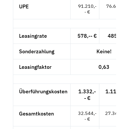
UPE
91.210,-
76.647,-- 
- €
Leasingrate
578,-- €
485,71 
Sonderzahlung
Keine!
Leasingfaktor
0,63
Überführungskosten
1.332,-
1.119,33 
- €
Gesamtkosten
32.544,-
27.347,90
- €