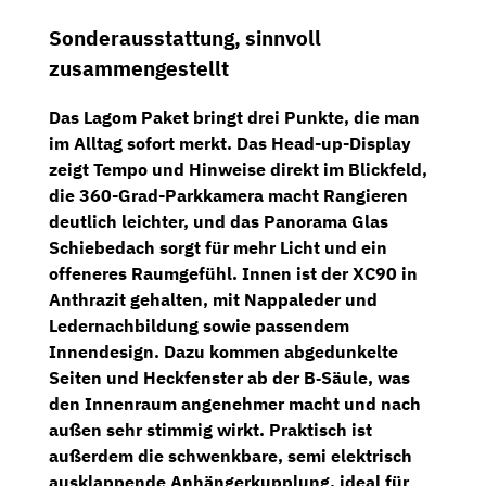
Sonderausstattung, sinnvoll
zusammengestellt
Das
Lagom Paket
bringt drei Punkte, die man
im Alltag sofort merkt. Das
Head-up-Display
zeigt Tempo und Hinweise direkt im Blickfeld,
die
360-Grad-Parkkamera
macht Rangieren
deutlich leichter, und das
Panorama Glas
Schiebedach
sorgt für mehr Licht und ein
offeneres Raumgefühl. Innen ist der XC90 in
Anthrazit
gehalten, mit
Nappaleder und
Ledernachbildung
sowie passendem
Innendesign. Dazu kommen
abgedunkelte
Seiten und Heckfenster ab der B‑Säule
, was
den Innenraum angenehmer macht und nach
außen sehr stimmig wirkt. Praktisch ist
außerdem die
schwenkbare, semi elektrisch
ausklappende Anhängerkupplung
, ideal für