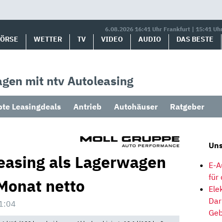
6.08.2026 16:41 Uhr Frankfurt | 15:41 Uh
BÖRSE
WETTER
TV
VIDEO
AUDIO
DAS BESTE
gen mit ntv Autoleasing
bte Leasingdeals
Antrieb
Autohäuser
Ratgeber
Uns
easing als Lagerwagen
E-A
für
Monat netto
Ele
Dar
1:04
Geb