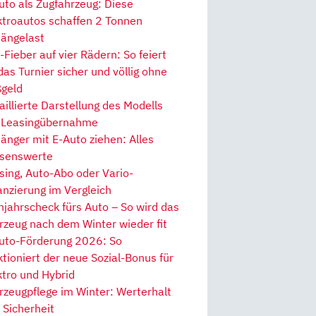
uto als Zugfahrzeug: Diese
ktroautos schaffen 2 Tonnen
ängelast
Fieber auf vier Rädern: So feiert
 das Turnier sicher und völlig ohne
geld
aillierte Darstellung des Modells
 Leasingübernahme
änger mit E-Auto ziehen: Alles
senswerte
sing, Auto-Abo oder Vario-
anzierung im Vergleich
hjahrscheck fürs Auto – So wird das
rzeug nach dem Winter wieder fit
uto-Förderung 2026: So
ktioniert der neue Sozial-Bonus für
ktro und Hybrid
rzeugpflege im Winter: Werterhalt
 Sicherheit