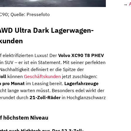
→
C90; Quelle: Pressefoto
AWD Ultra Dark Lagerwagen-
skunden
f elektrifizierten Luxus! Der
Volvo XC90 T8 PHEV
in SUV – er ist ein Statement. Mit seiner perfekten
chhaltigkeit definiert er die Spitze der
oll
können
Geschäftskunden
jetzt zuschlagen:
o pro Monat
im Leasing bereit.
Lagerfahrzeuge
nicht lange warten müsst. Besonders edel wirkt der
erundet durch
21-Zoll-Räder
in Hochglanzschwarz
uf höchstem Niveau
tet euch Hightech pur. Das
12,3-Zoll-