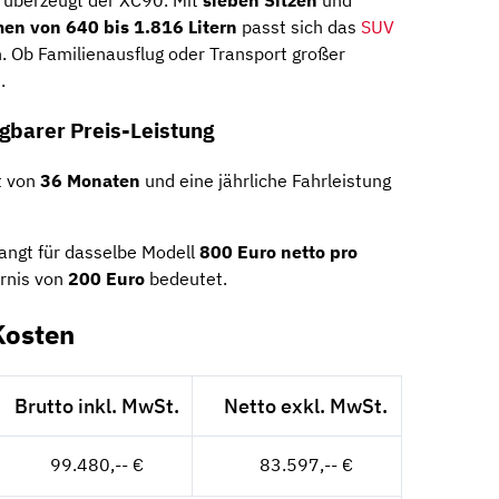
 überzeugt der XC90. Mit
sieben Sitzen
und
en von 640 bis 1.816 Litern
passt sich das
SUV
n. Ob Familienausflug oder Transport großer
.
gbarer Preis-Leistung
t von
36 Monaten
und eine jährliche Fahrleistung
langt für dasselbe Modell
800 Euro netto pro
arnis von
200 Euro
bedeutet.
Kosten
Brutto inkl. MwSt.
Netto exkl. MwSt.
99.480,-- €
83.597,-- €