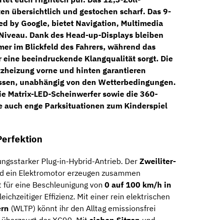
aten übersichtlich und gestochen scharf. Das
9-
ed by Google, bietet Navigation, Multimedia
-Niveau. Dank des
Head-up-Displays
bleiben
mer im Blickfeld des Fahrers, während das
r eine beeindruckende Klangqualität sorgt. Die
tzheizung vorne und hinten
garantieren
assen, unabhängig von den Wetterbedingungen.
die
Matrix-LED-Scheinwerfer
sowie die
360-
ie auch enge Parksituationen zum Kinderspiel
Perfektion
ungsstarker Plug-in-Hybrid-Antrieb. Der
Zweiliter-
d ein Elektromotor erzeugen zusammen
t für eine Beschleunigung von
0 auf 100 km/h in
eichzeitiger Effizienz. Mit einer rein elektrischen
ern
(WLTP) könnt ihr den Alltag emissionsfrei