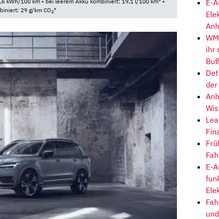
E-A
6 kWh/100 km • bei leerem Akku kombiniert: 19,1 l/100 km* •
biniert: 29 g/km CO
*
2
Ele
Anh
WM-
ihr
Buß
Det
der
Anh
Wis
Lea
Fin
Frü
Fah
E-A
fun
Ele
Fah
und