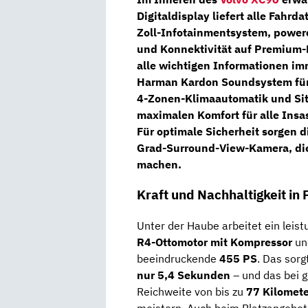
Digitaldisplay
liefert alle Fahrd
Zoll-Infotainmentsystem
, power
und Konnektivität auf Premium
alle wichtigen Informationen im
Harman Kardon Soundsystem
fü
4-Zonen-Klimaautomatik
und
Si
maximalen Komfort für alle Ins
Für optimale Sicherheit sorgen 
Grad-Surround-View-Kamera
, d
machen.
Kraft und Nachhaltigkeit in 
Unter der Haube arbeitet ein leist
R4-Ottomotor mit Kompressor
un
beeindruckende
455 PS
. Das sorg
nur 5,4 Sekunden
– und das bei gl
Reichweite von bis zu
77 Kilomet