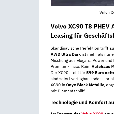
Volvo X
Volvo XC90 T8 PHEV 
Leasing für Geschäft
Skandinavische Perfektion trifft au
AWD Ultra Dark
ist mehr als nur e
Mischung aus Eleganz, Power und Na
Premiumklasse. Beim
Autohaus M
Der XC90 steht für
599 Euro nett
sind sofort verfügbar, sodass ihr 
XC90 in
Onyx Black Metallic
, abg
mit Diamantschliff.
Technologie und Komfort a
Im Inneren des
Volvo XC90
erwar