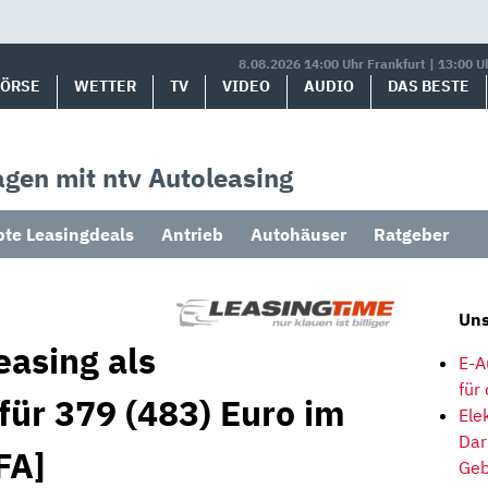
8.08.2026 14:00 Uhr Frankfurt | 13:00 U
BÖRSE
WETTER
TV
VIDEO
AUDIO
DAS BESTE
gen mit ntv Autoleasing
bte Leasingdeals
Antrieb
Autohäuser
Ratgeber
Uns
easing als
E-A
für
für 379 (483) Euro im
Ele
Dar
FA]
Geb