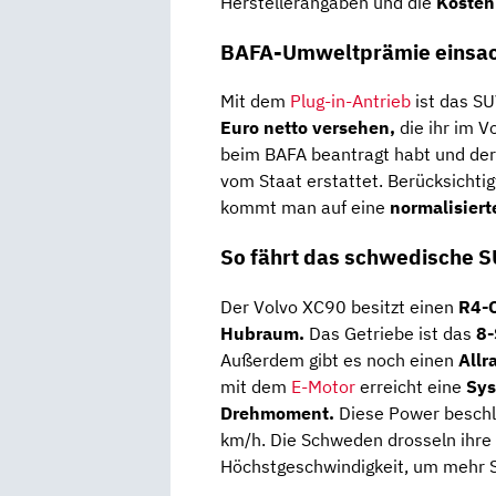
Herstellerangaben und die
Kosten
BAFA-Umweltprämie einsa
Mit dem
Plug-in-Antrieb
ist das SU
Euro netto versehen,
die ihr im 
beim BAFA beantragt habt und der 
vom Staat erstattet. Berücksichti
kommt man auf eine
normalisiert
So fährt das schwedische 
Der Volvo XC90 besitzt einen
R4-
Hubraum.
Das Getriebe ist das
8-
Außerdem gibt es noch einen
Allr
mit dem
E-Motor
erreicht eine
Sys
Drehmoment.
Diese Power beschl
km/h. Die Schweden drosseln ihre
Höchstgeschwindigkeit, um mehr S