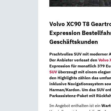
Volvo XC90 T8 Geartro
Expression Bestellfah
Geschäftskunden
Prachtvolles SUV mit moderner 
Der Anbieter verleast den
Volvo
Expression
für monatlich
379 Eu
SUV
überzeugt mit einem elegan
den Highlights zählen das umfa
inklusive
Navigationssystem
sow
Harman/Kardon
. Um das SUV or
Parkassistenz-Paket
mit
Rückfa
Im Angebot enthalten ist ein
Wart