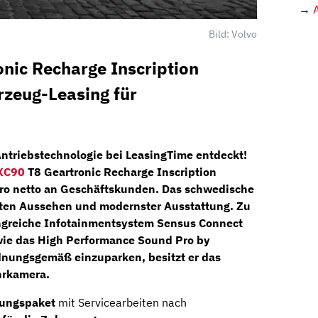
→
Bild: Volvo
nic Recharge Inscription
rzeug-Leasing für
Antriebstechnologie bei
LeasingTime
entdeckt!
 XC90
T8 Geartronic Recharge Inscription
ro netto
an
Geschäftskunden.
Das schwedische
ten Aussehen und modernster Ausstattung. Zu
ngreiche
Infotainmentsystem Sensus Connect
ie das
High Performance Sound Pro by
dnungsgemäß einzuparken, besitzt er das
hrkamera.
ungspaket
mit Servicearbeiten nach