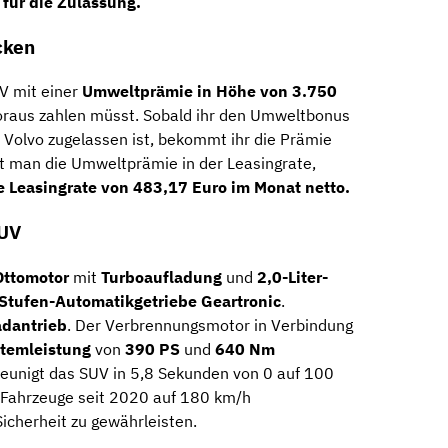
 für die Zulassung.
cken
V mit einer
Umweltprämie in Höhe von 3.750
Voraus zahlen müsst. Sobald ihr den Umweltbonus
Volvo zugelassen ist, bekommt ihr die Prämie
gt man die Umweltprämie in der Leasingrate,
e Leasingrate von 483,17 Euro im Monat netto.
SUV
Ottomotor
mit
Turboaufladung
und
2,0-Liter-
Stufen-Automatikgetriebe Geartronic
.
adantrieb
. Der Verbrennungsmotor in Verbindung
temleistung
von
390 PS
und
640 Nm
eunigt das SUV in 5,8 Sekunden von 0 auf 100
 Fahrzeuge seit 2020 auf 180 km/h
icherheit zu gewährleisten.