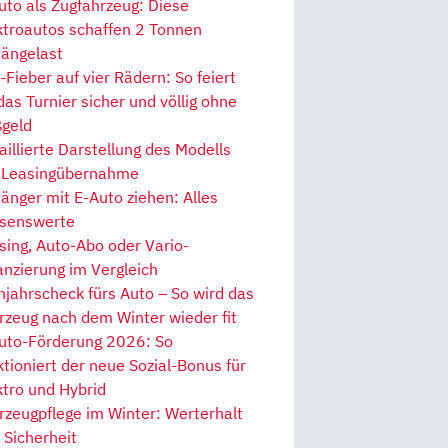
uto als Zugfahrzeug: Diese
ktroautos schaffen 2 Tonnen
ängelast
Fieber auf vier Rädern: So feiert
 das Turnier sicher und völlig ohne
geld
aillierte Darstellung des Modells
 Leasingübernahme
änger mit E-Auto ziehen: Alles
senswerte
sing, Auto-Abo oder Vario-
anzierung im Vergleich
hjahrscheck fürs Auto – So wird das
rzeug nach dem Winter wieder fit
uto-Förderung 2026: So
ktioniert der neue Sozial-Bonus für
ktro und Hybrid
rzeugpflege im Winter: Werterhalt
 Sicherheit