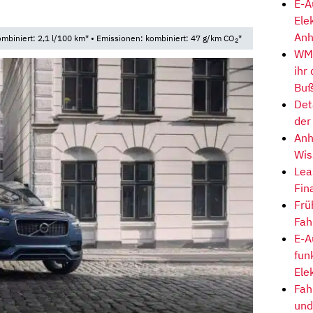
E-A
Ele
Anh
mbiniert: 2,1 l/100 km* • Emissionen: kombiniert: 47 g/km CO
*
2
WM-
ihr
Buß
Det
der
Anh
Wis
Lea
Fin
Frü
Fah
E-A
fun
Ele
Fah
und