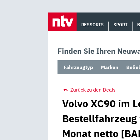
Skip
to
RESSORTS
SPORT
content
Finden Sie Ihren Neuwa
Fahrzeugtyp
Marken
Belie
Zurück zu den Deals
Volvo XC90 im L
Bestellfahrzeug 
Monat netto [BA