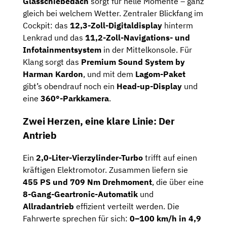
Glasschiebedach
sorgt für helle Momente – ganz
gleich bei welchem Wetter. Zentraler Blickfang im
Cockpit: das
12,3-Zoll-Digitaldisplay
hinterm
Lenkrad und das
11,2-Zoll-Navigations- und
Infotainmentsystem
in der Mittelkonsole. Für
Klang sorgt das
Premium Sound System by
Harman Kardon
, und mit dem
Lagom-Paket
gibt’s obendrauf noch ein
Head-up-Display
und
eine
360°-Parkkamera
.
Zwei Herzen, eine klare Linie: Der
Antrieb
Ein
2,0-Liter-Vierzylinder-Turbo
trifft auf einen
kräftigen Elektromotor. Zusammen liefern sie
455 PS und 709 Nm Drehmoment
, die über eine
8-Gang-Geartronic-Automatik
und
Allradantrieb
effizient verteilt werden. Die
Fahrwerte sprechen für sich:
0–100 km/h in 4,9