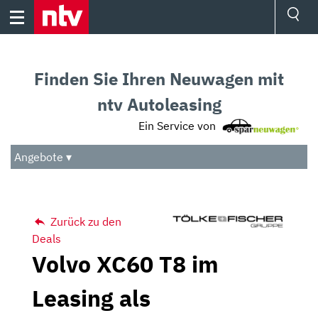
Skip
to
content
Ressorts
Sport
Finden Sie Ihren Neuwagen mit
Börse
Wetter
ntv Autoleasing
TV
Ein Service von
Video
Audio
Angebote ▾
Das Beste
Zurück zu den
Deals
Volvo XC60 T8 im
Leasing als