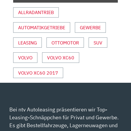
|
ALLRADANTRIEB
ADAC“
VON
YOUTUBE
AUTOMATIKGETRIEBE
GEWERBE
ANZEIGEN
LEASING
OTTOMOTOR
SUV
VOLVO
VOLVO XC60
VOLVO XC60 2017
Bei ntv Autoleasing präsentieren wir Top-
Leasing-Schnäppchen für Privat und Gewerbe.
Es gibt Bestellfahrzeuge, Lagerneuwagen und