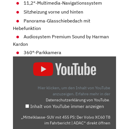
11,2″-Multimedia-Navigationssystem
Sitzheizung vorne und hinten
Panorama-Glasschiebedach mit
Hebefunktion
Audiosystem Premium Sound by Harman
Kardon
360°-Parkkamera
„MITTELKLASSE-
SUV
MIT
455
PS:
Hier klicken, um den Inhalt von YouTube
DER
anzuzeigen.
Erfahre mehr in der
Datenschutzerklärung von YouTube
.
VOLVO
Inhalt von YouTube immer anzeigen
XC60
T8
„Mittelklasse-SUV mit 455 PS: Der Volvo XC60 T8
IM
im Fahrbericht | ADAC“ direkt öffnen
FAHRBERICHT