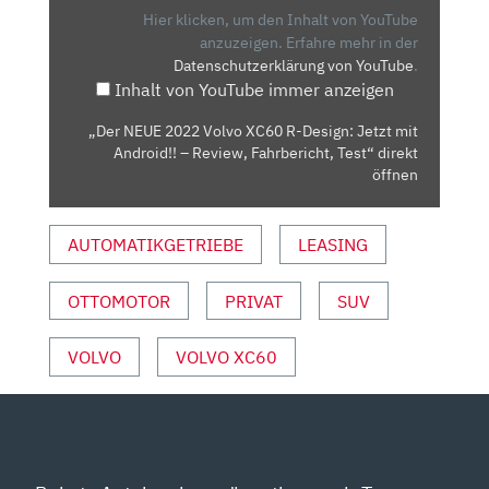
XC60
Hier klicken, um den Inhalt von YouTube
R-
anzuzeigen.
Erfahre mehr in der
Datenschutzerklärung von YouTube
.
DESIGN:
Inhalt von YouTube immer anzeigen
JETZT
MIT
„Der NEUE 2022 Volvo XC60 R-Design: Jetzt mit
ANDROID!!
Android!! – Review, Fahrbericht, Test“ direkt
–
öffnen
REVIEW,
FAHRBERICHT,
AUTOMATIKGETRIEBE
LEASING
TEST“
VON
OTTOMOTOR
PRIVAT
SUV
YOUTUBE
ANZEIGEN
VOLVO
VOLVO XC60