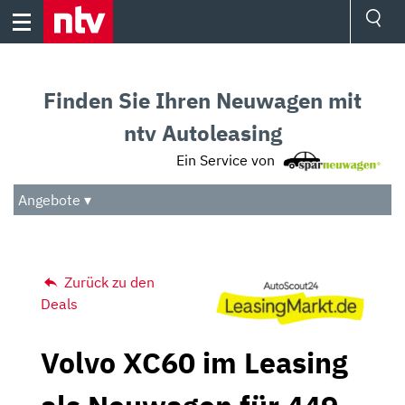
Skip
to
content
Ressorts
Sport
Finden Sie Ihren Neuwagen mit
Börse
Wetter
ntv Autoleasing
TV
Ein Service von
Video
Audio
Angebote ▾
Das Beste
Zurück zu den
Deals
Volvo XC60 im Leasing